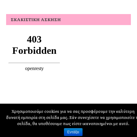
ΣΚΑΚΙΣΤΙΚΉ ΆΣΚΗΣΗ
Χρησιμοποιούμε cookies για να σας προσφέρουμε την καλύτερη
δυνατή εμπειρία στη σελίδα μας. Εάν συνεχίσετε να χρησιμοποιείτε 
schoolpress.sch.gr
σελίδα, θα υποθέσουμε πως είστε ικανοποιημένοι με αυτό.
Εντάξει
Όροι Χρήσης schoolpress.sch.gr
|
Δήλωση προσβασιμότητας