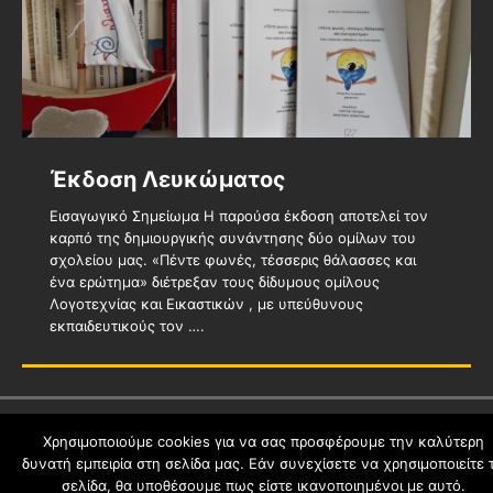
Εικαστικά έργα
Έκδοση Λευκώματος
Το μυστικό της σκιάς / Μυρτώ
Αισθήσεις / Ελένη Ψαράκη
Η αναζήτηση / Μυρτώ Κουρή
Τσικοπούλου
Εισαγωγικό Σημείωμα Η παρούσα έκδοση αποτελεί τον
Άκουσα το μυαλό να φωνάζει βοήθεια, το ρολόι να
Τον πιο όμορφο ήλιο που φτάνει ως τον ουρανό δεν
καρπό της δημιουργικής συνάντησης δύο ομίλων του
καίγεται από τα δάκρυα μιας μάνας Είδα δύο μάτια να
τον έχω δει , με περιμένει ακόμα. Το πιο ζεστό
Μια μέρα έλειψα, χάθηκε ο κόσμος έμεινε άναυδος,
σχολείου μας. «Πέντε φωνές, τέσσερις θάλασσες και
κλαίνε πάνω απ” τη θάλασσα και τον ήλιο να πεθαίνει,
χαμόγελο δεν έχει υπάρξει ακόμα Στα μάτια περιστέρια
έμεινε σιωπηλός Μια στιγμή χάθηκα, είδα μια παρέα να
ένα ερώτημα» διέτρεξαν τους δίδυμους ομίλους
το τσουνάμι να διαπερνιέται από μία
λευκά, δεν έχουν πετάξει ακόμα
….
….
γελά δακρύζοντας. Tα δάκρυα κάποιου δεν ήταν από
Λογοτεχνίας και Εικαστικών , με υπεύθυνους
γέλιο Η σιωπή κρυβόταν,να εκφραστεί φοβόταν ο
εκπαιδευτικούς τον
….
άνεμος
….
schoolpress.sch.gr
Χρησιμοποιούμε cookies για να σας προσφέρουμε την καλύτερη
δυνατή εμπειρία στη σελίδα μας. Εάν συνεχίσετε να χρησιμοποιείτε 
σελίδα, θα υποθέσουμε πως είστε ικανοποιημένοι με αυτό.