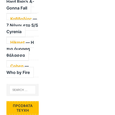
Hard Rain’s A-
Gonna Fall
Καββαδίας
—
7 Νάνοι στο S/S
Cyrenia
Hikmet
— Η
πιο όμορφη
θάλασσα
Cohen
—
Who by Fire
ΠΡΌΣΦΑΤΑ
ΤΕΎΧΗ