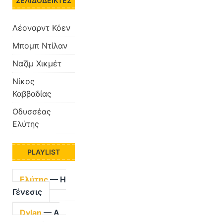
ΣΕΛΙΔΟΔΕΊΚΤΕΣ
Λέοναρντ Κόεν
Μπομπ Ντίλαν
Ναζίμ Χικμέτ
Νίκος
Καββαδίας
Οδυσσέας
Ελύτης
PLAYLIST
Ελύτης
— Η
Γένεσις
Dylan
— A