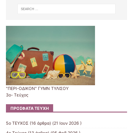
"ΠΕΡΙ-ΟΔΙΚΟΝ" ΓΥΜΝ ΤΥΛΙΣΟΥ
3o- Τεύχος
ΠΡΌΣΦΑΤΑ ΤΕΎΧΗ
5ο ΤΕΥΧΟΣ
(16 άρθρα) (21 Ιουν 2026 )
4ο Τεύχος
(13 άρθρα) (05 Φεβ 2026 )