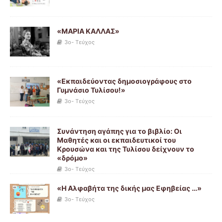
«ΜΑΡΙΑ ΚΑΛΛΑΣ»
3o- Τεύχος
«Εκπαιδεύοντας δημοσιογράφους στο
Γυμνάσιο Τυλίσου!»
3o- Τεύχος
Συνάντηση αγάπης για το βιβλίο: Οι
Μαθητές και οι εκπαιδευτικοί του
Κρουσώνα και της Τυλίσου δείχνουν το
«δρόμο»
3o- Τεύχος
«Η Αλφαβήτα της δικής μας Εφηβείας …»
3o- Τεύχος