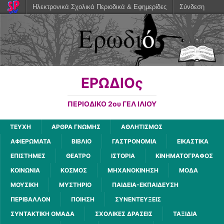
Ηλεκτρονικά Σχολικά Περιοδικά & Εφημερίδες
Σύνδεση
ΕΡΩΔΙΟς
ΠΕΡΙΟΔΙΚΟ 2ου ΓΕΛ ΙΛΙΟΥ
ΤΕΥΧΗ
ΑΡΘΡΑ ΓΝΩΜΗΣ
ΑΘΛΗΤΙΣΜΟΣ
ΑΦΙΕΡΩΜΑΤΑ
ΒΙΒΛΙΟ
ΓΑΣΤΡΟΝΟΜΙΑ
ΕΙΚΑΣΤΙΚΑ
ΕΠΙΣΤΗΜΕΣ
ΘΕΑΤΡΟ
ΙΣΤΟΡΙΑ
ΚΙΝΗΜΑΤΟΓΡΑΦΟΣ
ΚΟΙΝΩΝΙΑ
ΚΟΣΜΟΣ
ΜΗΧΑΝΟΚΙΝΗΣΗ
ΜΟΔΑ
ΜΟΥΣΙΚΗ
ΜΥΣΤΗΡΙΟ
ΠΑΙΔΕΙΑ-ΕΚΠΑΙΔΕΥΣΗ
ΠΕΡΙΒΑΛΛΟΝ
ΠΟΙΗΣΗ
ΣΥΝΕΝΤΕΥΞΕΙΣ
ΣΥΝΤΑΚΤΙΚΗ ΟΜΑΔΑ
ΣΧΟΛΙΚΕΣ ΔΡΑΣΕΙΣ
ΤΑΞΙΔΙΑ