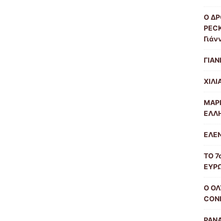
Ο Δ
PECK
Γιάν
ΓΙΑΝ
ΧΙΛΙ
ΜΑΡ
ΕΛΛΗ
ΕΛΕΝ
ΤΟ 7
ΕΥΡ
Ο Ο
CON
PANA