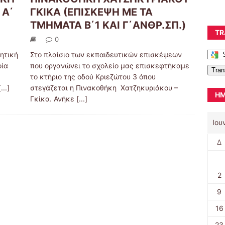
 Α΄
ΓΚΙΚΑ (ΕΠΙΣΚΕΨΗ ΜΕ ΤΑ
)
ΤΜΗΜΑΤΑ Β΄1 ΚΑΙ Γ΄ΑΝΘΡ.ΣΠ.)
TR
0
ητική
Στο πλαίσιο των εκπαιδευτικών επισκέψεων
οία
που οργανώνει το σχολείο μας επισκεφτήκαμε
Tran
το κτήριο της οδού Κριεζώτου 3 όπου
[...]
στεγάζεται η Πινακοθήκη Χατζηκυριάκου –
ΗΜ
Γκίκα. Ανήκε
[...]
Ιου
Δ
2
9
16
23