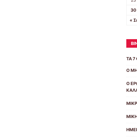
30
« Σ
ΒΙ
ΤΑ 7
Ο Μ
Ο Ε
ΚΑΛ
ΜΙΚΡ
ΜΙΚ
ΗΜΕ