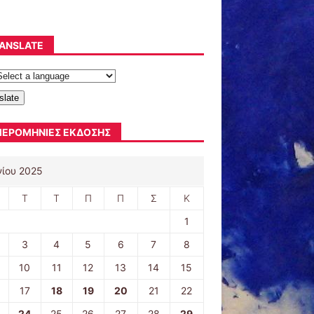
ANSLATE
slate
ΕΡΟΜΗΝΊΕΣ ΈΚΔΟΣΗΣ
νίου 2025
Τ
Τ
Π
Π
Σ
Κ
1
3
4
5
6
7
8
10
11
12
13
14
15
17
18
19
20
21
22
24
25
26
27
28
29