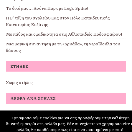
Το δικό μας… Λούνα Παρκ με Lego Spike!
Η Β’ τάξη του σχολείου μας στον Πόλο Εκπαιδευτικής
Καινοτομίας Κοζάνης
Με πάθος και ομαδικότητα στις Αθλοπαιδιές Ποδοσφαίρου!
Μια μαγική συνάντηση με τη «Δρυάδα», τη νεραϊδούλα του
δάσους
ΣΤΉΛΕΣ
Χωρίς στήλες
ΆΡΘΡΑ ΑΝΆ ΣΤΉΛΕΣ
Χρησιμοποιούμε cookies για να σας προσφέρουμε την καλύτερη
δυνατή εμπειρία στη σελίδα μας. Εάν συνεχίσετε να χρησιμοποιείτε 
schoolpress.sch.gr
σελίδα, θα υποθέσουμε πως είστε ικανοποιημένοι με αυτό.