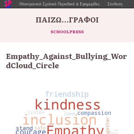
Ηλεκτρονικά Σχολικά Περιοδικά & Εφημερίδες
Σύνδεση
ΠΑΙΖΩ...ΓΡΆΦΟΙ
SCHOOLPRESS
Empathy_Against_Bullying_Wor
dCloud_Circle