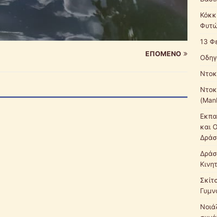
Κόκκ
Φυτώ
13 Φ
ΕΠΌΜΕΝΟ
Οδηγ
Ντοκ
Ντοκ
(Mank
Εκπα
και 
Δράσ
Δράσ
Κινη
Σκίτ
Γυμν
Νοιάζ