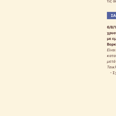
τις 
ΣΑ
6/8/
χρυσ
με ε
Βαρκ
Είνα
κατα
μετά
Τσικ
-
Σ