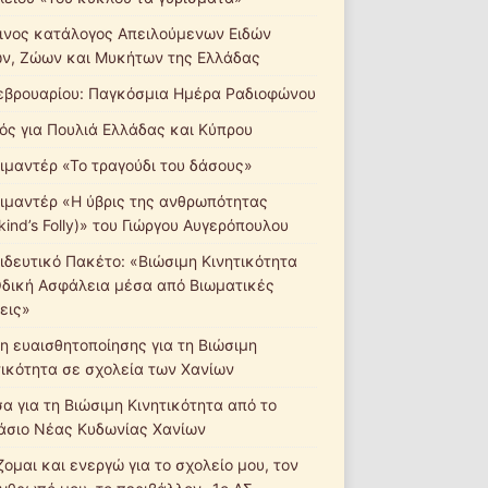
ινος κατάλογος Απειλούμενων Ειδών
ν, Ζώων και Μυκήτων της Ελλάδας
εβρουαρίου: Παγκόσμια Ημέρα Ραδιοφώνου
ός για Πουλιά Ελλάδας και Κύπρου
ιμαντέρ «Το τραγούδι του δάσους»
ιμαντέρ «Η ύβρις της ανθρωπότητας
ind’s Folly)» του Γιώργου Αυγερόπουλου
ιδευτικό Πακέτο: «Βιώσιμη Κινητικότητα
Οδική Ασφάλεια μέσα από Βιωματικές
εις»
η ευαισθητοποίησης για τη Βιώσιμη
τικότητα σε σχολεία των Χανίων
σα για τη Βιώσιμη Κινητικότητα από το
άσιο Νέας Κυδωνίας Χανίων
ομαι και ενεργώ για το σχολείο μου, τον