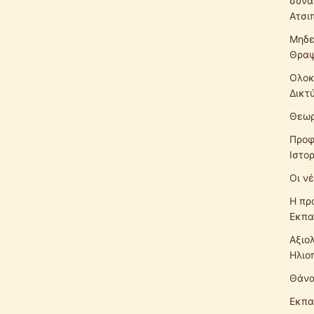
συνά
Ατσι
Μηδε
Θρα
Ολοκ
Δικτ
Θεωρ
Προφ
Ιστο
Οι νέ
Η πρ
Εκπα
Αξιο
Ηλιο
Θάνα
Εκπα