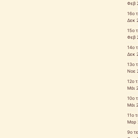
Φεβ 
16ο 
Δεκ 
15ο 
Φεβ 
14ο 
Δεκ 
13ο 
Νοε 
12ο 
Μάι 
10ο 
Μάι 
11ο 
Μαρ 
9ο τ