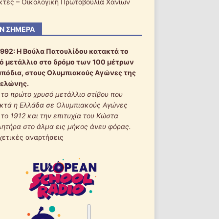
ακτές – Οικολογική Πρωτοβουλία Χανίων
Ν ΣΉΜΕΡΑ
1992:
Η Βούλα Πατουλίδου κατακτά το
ό μετάλλιο στο δρόμο των 100 μέτρων
μπόδια, στους Ολυμπιακούς Αγώνες της
ελώνης.
ι το πρώτο χρυσό μετάλλιο στίβου που
κτά η Ελλάδα σε Ολυμπιακούς Αγώνες
 το 1912 και την επιτυχία του Κώστα
λητήρα στο άλμα εις μήκος άνευ φόρας.
χετικές αναρτήσεις