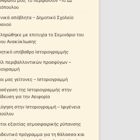
νθρωπό μου, το περιβάλλον -1ο ΔΣ
πόπουλου
νικά απόβλητα – Δημοτικό Σχολείο
ψανού
ληρώθηκε με επιτυχία το Σεμινάριο του
ύου Ανακύκλωσης
ητικό υπόβαθρο Ιστοριογραμμής
ίλ περιβαλλοντικών προσφύγων –
ριογραμμή
οι μας γείτονες – Ιστοριογραμμή
οσέγγιση της Ιστοριογραμμής στην
ίδευση για την Αειφορία
λόγηση στην Ιστοριογραμμή – Ιφιγένεια
πούλου
τοι εξαιτίας ατμοσφαιρικής ρύπανσης
ιδευτικό πρόγραμμα για τη θάλασσα και