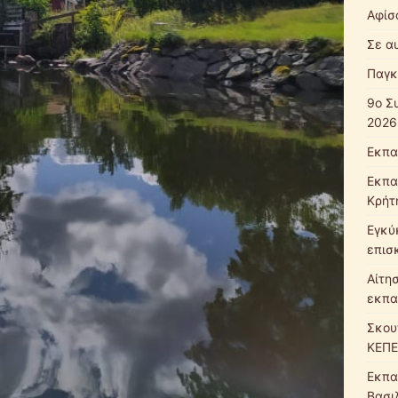
Αφίσ
Σε α
Παγκ
9ο Σ
2026
Εκπα
Εκπα
Κρήτ
Εγκύ
επισ
Αίτη
εκπα
Σκου
ΚΕΠΕ
Εκπα
Βασι