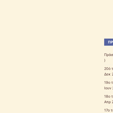
ΠΡ
Πράσ
)
20ό 
Δεκ 
19ο 
Ιουν 
18ο 
Απρ 
17ο 