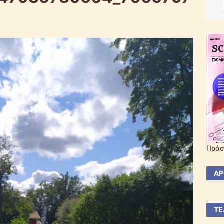
Πράσ
ΆΡ
ΤΕ