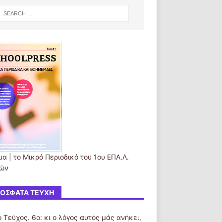
α | το Μικρό Περιοδικό του 1ου ΕΠΑ.Λ.
ών
ΌΣΦΑΤΑ ΤΕΎΧΗ
 Τεύχος. 6ο: κι ο λόγος αυτός μάς ανήκει,