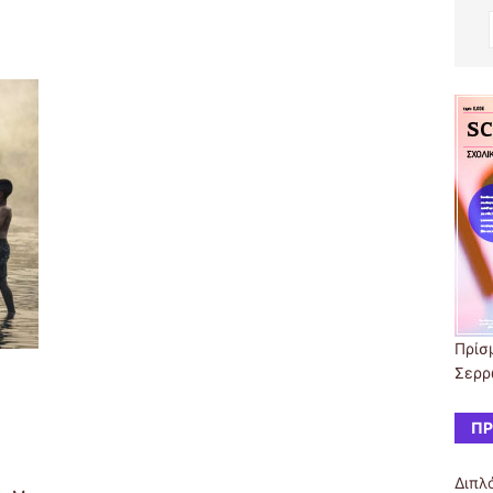
Πρίσμ
Σερρ
ΠΡ
Διπλό