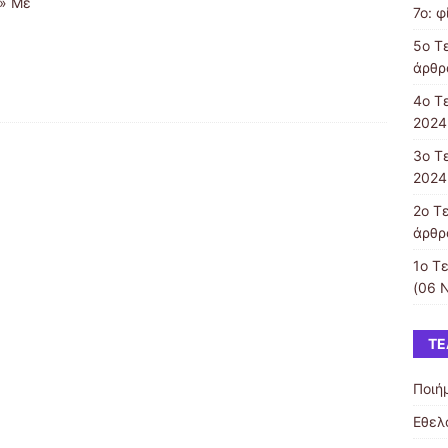
α» Με
7ο: φ
5o Τε
άρθρ
4ο Τ
2024
3o Τ
2024
2ο Τ
άρθρ
1ο Τε
(06 
ΤΕ
Ποιή
Εθελ