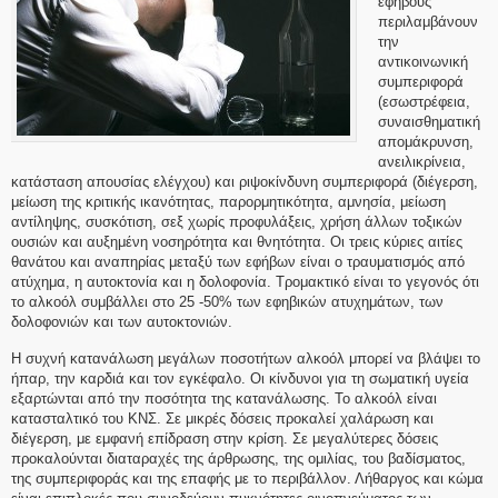
εφήβους
περιλαμβάνουν
την
αντικοινωνική
συμπεριφορά
(εσωστρέφεια,
συναισθηματική
απομάκρυνση,
ανειλικρίνεια,
κατάσταση απουσίας ελέγχου) και ριψοκίνδυνη συμπεριφορά (διέγερση,
μείωση της κριτικής ικανότητας, παρορμητικότητα, αμνησία, μείωση
αντίληψης, συσκότιση, σεξ χωρίς προφυλάξεις, χρήση άλλων τοξικών
ουσιών και αυξημένη νοσηρότητα και θνητότητα. Οι τρεις κύριες αιτίες
θανάτου και αναπηρίας μεταξύ των εφήβων είναι ο τραυματισμός από
ατύχημα, η αυτοκτονία και η δολοφονία. Τρομακτικό είναι το γεγονός ότι
το αλκοόλ συμβάλλει στο 25 -50% των εφηβικών ατυχημάτων, των
δολοφονιών και των αυτοκτονιών.
Η συχνή κατανάλωση μεγάλων ποσοτήτων αλκοόλ μπορεί να βλάψει το
ήπαρ, την καρδιά και τον εγκέφαλο. Οι κίνδυνοι για τη σωματική υγεία
εξαρτώνται από την ποσότητα της κατανάλωσης. Το αλκοόλ είναι
κατασταλτικό του ΚΝΣ. Σε μικρές δόσεις προκαλεί χαλάρωση και
διέγερση, με εμφανή επίδραση στην κρίση. Σε μεγαλύτερες δόσεις
προκαλούνται διαταραχές της άρθρωσης, της ομιλίας, του βαδίσματος,
της συμπεριφοράς και της επαφής με το περιβάλλον. Λήθαργος και κώμα