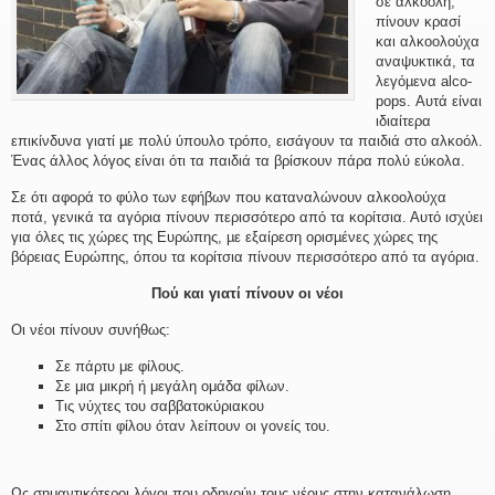
σε αλκοόλη,
πίνουν κρασί
και αλκοολούχα
αναψυκτικά, τα
λεγόµενα alco-
pops. Αυτά είναι
ιδιαίτερα
επικίνδυνα γιατί µε πολύ ύπουλο τρόπο, εισάγουν τα παιδιά στο αλκοόλ.
Ένας άλλος λόγος είναι ότι τα παιδιά τα βρίσκουν πάρα πολύ εύκολα.
Σε ότι αφορά το φύλο των εφήβων που καταναλώνουν αλκοολούχα
ποτά, γενικά τα αγόρια πίνουν περισσότερο από τα κορίτσια. Αυτό ισχύει
για όλες τις χώρες της Ευρώπης, µε εξαίρεση ορισµένες χώρες της
βόρειας Ευρώπης, όπου τα κορίτσια πίνουν περισσότερο από τα αγόρια.
Πού και γιατί πίνουν οι νέοι
Οι νέοι πίνουν συνήθως:
Σε πάρτυ με φίλους.
Σε μια μικρή ή μεγάλη ομάδα φίλων.
Τις νύχτες του σαββατοκύριακου
Στο σπίτι φίλου όταν λείπουν οι γονείς του.
Ως σημαντικότεροι λόγοι που οδηγούν τους νέους στην κατανάλωση