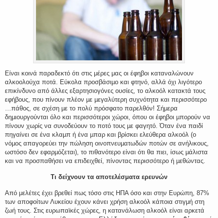
Είναι κοινά παραδεκτό ότι στις μέρες μας οι έφηβοι καταναλώνουν
αλκοολούχα ποτά. Εύκολα προσβάσιµο και φτηνό, αλλά όχι λιγότερο
επικίνδυνο από άλλες εξαρτησιογόνες ουσίες, το αλκοόλ κατακτά τους
εφήβους, που πίνουν πλέον µε µεγαλύτερη συχνότητα και περισσότερο
…πάθος, σε σχέση µε το πολύ πρόσφατο παρελθόν! Σήµερα
δηµιουργούνται όλο και περισσότεροι χώροι, όπου οι έφηβοι µπορούν να
πίνουν χωρίς να συνοδεύουν το ποτό τους µε φαγητό. Όταν ένα παιδί
πηγαίνει σε ένα κλαµπ ή ένα µπαρ και βρίσκει ελεύθερα αλκοόλ (ο
νόµος απαγορεύει την πώληση οινοπνευµατωδών ποτών σε ανήλικους,
ωστόσο δεν εφαρµόζεται), το πιθανότερο είναι ότι θα πιει, ίσως µάλιστα
και να προσπαθήσει να επιδειχθεί, πίνοντας περισσότερο ή µεθώντας.
Τι δείχνουν τα αποτελέσματα ερευνών
Από μελέτες έχει βρεθεί πως τόσο στις ΗΠΑ όσο και στην Ευρώπη, 87%
των αποφοίτων Λυκείου έχουν κάνει χρήση αλκοόλ κάποια στιγμή στη
ζωή τους. Στις ευρωπαϊκές χώρες, η κατανάλωση αλκοόλ είναι αρκετά