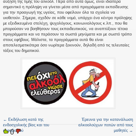
αύξηση της τιµής του αλκοόλ. Πέρα από αυτά όµως, είναι ιδιαίτερα
σηµαντικό η πρόληψη να γίνεται µέσα από προγράµµατα εκπαίδευσης
για την προαγωγή της υγείας, που οφείλουν όλα τα σχολεία να
υιοθετούν. Σήµερα, σχεδόν σε κάθε νοµό, υπάρχει ένα κέντρο πρόληψης
µε εξειδικευµένα στελέχη, ψυχολόγους, κοινωνιολόγους κ.λπ., που θα
µπορούσαν να βοηθήσουν τους εκπαιδευτικούς, να αναπτύξουν τέτοια
προγράµµατα και να περάσουν τα σωστά µηνύµατα και µε σωστό τρόπο
στους εφήβους. Μάλιστα, τα προγράµµατα αυτά θα είναι
αποτελεσµατικότερα όσο νωρίτερα ξεκινούν, δηλαδή από τις τελευταίες
τάξεις του δηµοτικού.
←
Εκδήλωση κατά της
Έρευνα για την κατανάλωση
ενδοσχολικής βίας και του
αλκοολούχων ποτών από τους
0
εκφοβισμού
μαθητές
→