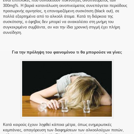
είναι επιπλοκές που συνοδεύουν πυκνότητες οινοπνεύματος των
300mg%. Η βαριά κατανάλωση οινοπνεύματος συνεπάγεται περιόδους
προσωρινής αμνησίας, η επονομαζόμενη συσκότιση (black out), σε
πολλά εξαρτημένα από το αλκοόλ άτομα. Κατά τη διάρκεια της
συσκότισης, ο έφηβος δεν μπορεί να ανακαλέσει στη μνήμη του
συγκεκριμένα συμβάντα, αν και την ίδια χρονική στιγμή έχει πλήρη
συνείδηση.
Για την πρόληψη του φαινομένου τι θα μπορούσε να γίνει;
Κατά καιρούς έχουν ληφθεί κάποια µέτρα, όπως ενημερωτικές
καµπάνιες, απαγόρευση των διαφηµίσεων των αλκοολούχων ποτών,