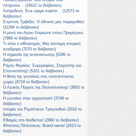
πληγώνει… (15612 το διάβασαν)
Αστραδενή: Ένα ώριμο κορίτσι… (12573 το
διάβασαν)
Ευγένιος Τριβιζάς: Ο εθνικός μας παραμυθάς!
(11294 το διάβασαν)
Η μονή του Αγίου Ιλαρίωνα στους Προμάχους
(7996 το διάβασαν)
Τι είναι ο αθλητισμός; Μια σύντομη ιστορική
αναδρομή (7070 το διάβασαν)
Η σημασία της ανακύκλωσης (5286 το
διάβασαν)
Ρήγας Φεραίος: Συγγραφέας, Στοχαστής και
Επαναστάτης! (5101 το διάβασαν)
Η θέση της γυναίκας στις υπανάπτυκτες
χώρες (4719 το διάβασαν)
Ο Λευκός Πύργος της Θεσσαλονίκης! (3803 το
διάβασαν)
Η γυναίκα στην αρχαιότητα! (3748 το
διάβασαν)
Ιστορία του Ρεμπέτικου Τραγουδιού (3010 το
διάβασαν)
Εθισμός στο διαδίκτυο! (2960 το διάβασαν)
Φίλιππος Πλιάτσικας: Brand name! (2413 το
διάβασαν)