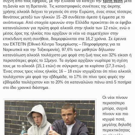
συχνή από τους εφήβους, με την Ελλάδα να κατέχει την
τρίτη θέση
μετά
τη Δανία και τη Βρετανία. Τις καταστροφικές συνέπειες της άκριτης
χρήσης αλκοόλ δείχνει το γεγονός ότι στην Ευρώπη, ένας στους τέσσερις
θανάτους μεταξύ των ηλικιών 15 -29 συνδέεται άμεσα ή έμμεσα με το
οινόπνευμα. Από στοιχεία ερευνών στην Ελλάδα προκύπτει ότι οι έφηβοι
καταναλώνουν για πρώτη φορά αλκοόλ στην ηλικία των 12 ετών, ενώ ο
μέσος όρος της ηλικίας που αρχίζουν οι νέοι να συμμετέχουν στην
επικίνδυνη αυτή συνήθεια, διαμορφώνεται στα 16,2 χρόνια. Σε έρευνα
του ΕΚΤΕΠΝ (Εθνικό Κέντρο Τεκμηρίωσης – Πληροφόρησης για τα
Ναρκωτικά και την Τοξικομανία), 97,6% των μαθητών δήλωσαν
κατανάλωση αλκοόλ τουλάχιστο μια φορά στη ζωή τους και 32% είκοσι ή
περισσότερες φορές το 12μηνο. Τα αγόρια αρχίζουν νωρίτερα τη σχέση
τους με το αλκοόλ (15,1 ετών) σε σύγκριση με τα κορίτσια (17,3 ετών).
Ένας στους τρεις νέους ηλικίας 16 – 18 ετών ισχυρίζεται ότι πίνει αλκοόλ
τουλάχιστον μία φορά την εβδομάδα, το 17% ότι πίνει τρεις φορές την
εβδομάδα τουλάχιστον και το 20% ότι καταναλώνει πάνω από 5 ποτήρια
στο ίδιο χρονικό διάστημα.
Οι νέοι πίνουν
περισσότερο
µπύρα, συχνά
πίνουν και πιο
ισχυρά ποτά,
µεγάλης δηλαδή
περιεκτικότητας