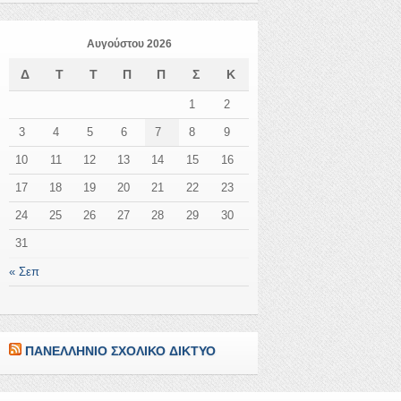
Αυγούστου 2026
Δ
Τ
Τ
Π
Π
Σ
Κ
1
2
3
4
5
6
7
8
9
10
11
12
13
14
15
16
17
18
19
20
21
22
23
24
25
26
27
28
29
30
31
« Σεπ
ΠΑΝΕΛΛΗΝΙΟ ΣΧΟΛΙΚΟ ΔΙΚΤΥΟ