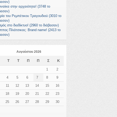
βασαν)
υναίκα στην αρχαιότητα! (3748 το
βασαν)
ορία του Ρεμπέτικου Τραγουδιού (3010 το
βασαν)
σμός στο διαδίκτυο! (2960 το διάβασαν)
ιππος Πλιάτσικας: Brand name! (2413 το
βασαν)
Αυγούστου 2026
Δ
Τ
Τ
Π
Π
Σ
Κ
1
2
4
5
6
7
8
9
11
12
13
14
15
16
18
19
20
21
22
23
25
26
27
28
29
30