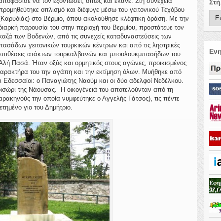
αποφάσισε να τον εξοντώσει, όπως και έκανε. Στη συνέχεια
Στή
προμηθεύτηκε οπλισμό και διέφυγε μέσω του γειτονικού Τεχόβου
(Καρυδιάς) στο Βέρμιο, όπου ακολούθησε κλέφτικη δράση. Με την
διαρκή παρουσία του στην περιοχή του Βερμίου, προστάτευε τον
καζά των Βοδενών, από τις συνεχείς καταδυναστεύσεις των
πασάδων γειτονικών τουρκικών κέντρων και από τις ληστρικές
Ενη
επιθέσεις ατάκτων τουρκαλβανών και μπουλουκμπασήδων του
Αλή Πασά. Ήταν οξύς και ορμητικός στους αγώνες, προικισμένος
χαρακτήρα του την αγάπη και την εκτίμηση όλων. Μυήθηκε από
οι Εδεσσαίοι: ο Παναγιώτης Ναούμ και οι δύο αδελφοί Νεδέλκου.
ρισώρι της Νάουσας. Η οικογένειά του αποτελούνταν από τη
ρακηνούς την οποία νυμφεύτηκε ο Αγγελής Γάτσος), τις πέντε
θετημένο γιο του Δημήτριο.