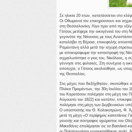
Σε ηλικία 20 ετών, κατατάσσεται στο κλ
Οι Οθωμανοί τον επικηρύσσουν και αιχμα
στη Θεσσαλονίκη. Λίγο πριν από την εξέ
Γάτσος μετέφερε την οικογένειά του στη 
γεγονότα της Νάουσας με τους Αναστάσι
καταλάβει τη Βέροια, επικεφαλής αποσπά
Ραμαντάνη αλλά μετά την ισχυρή στρατιω
με αποκορύφωμα την καταστροφή της Νάο
αιχμαλωτίστηκε ο γιος του, Νικόλαος, η σ
γέννησε στις φυλακές. Στη συνέχεια η οικ
αποτυχία, ο Γάτσος ακολούθησε, ως υπα
της Θεσσαλίας.
Στις μάχες που διεξήχθησαν, σκοτώθηκε ο
Πλάκα Πραμάντων, την 30η Ιουλίου του 
του Καρατάσου πολέμησε στη μάχη του Πέ
Αύγουστο του 1822) και κατόπιν, επικεφ
πολέμησε στη μάχη των Δερβενακίων υπ
Ο υπασπιστής του Θ. Κολοκοτρώνη, Φ. 
μετά τη μάχη
«Ο περίφημος καπετάνιος Γάτ
γενετής και σύ­ντροφος αχώριστος του Ολύ
Μακεδόνες επολέμησαν εις τα Βασιλικά και
οι Πελοποννήσιοι ευχαριστήθηκαν πολύ, δι