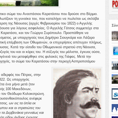
έφτικο σώμα του Αναστάσιου Καρατάσου που δρούσε στο Βέρμιο.
λωτίζουν τη γυναίκα του, που καταλήγει να πωλείται ως σκλάβα
γερση της Νάουσας (αρχές Φεβρουαρίου του 1822) ο Αγγελής
Σύν
Νάουσα για λόγους ασφαλείας. Ο Αγγελής Γάτσος συμμετείχε στα
ο Καρατάσο, και τον Γεώργιο Συρόπουλο. Προσπάθησε να
σματος, με υπαρχηγούς τους Δημήτριο Σιουγκάρα και Λάζαρο
τική επέμβαση των Οθωμανών, οι επιχειρήσεις απέτυχαν πλήρως,
υσας. Κατά την είσοδο του Οθωμανικού στρατού στη Νάουσα,
ύζυγός του και οι κόρες του. Η σύζυγός του μάλιστα, έγκυος ούσα,
ογένειά του μεταφέρθηκε στις φυλακές της Γιάφας. Μετά την
ρχηγός, το σώμα του Καρατάσου στην περιοχή Ασπροποτάμου
 αδερφός του Πέτρος, στην
1822. Ως υπαρχηγός
τα ένα μήνα μετά (τον
αλής 100 Μακεδόνων,
ό τον Θεόδωρο Κολοκοτρώνη.
Χρυσανθακόπουλος ανέφερε
σος, ων εις τα όπλα εκ
μπου και οι στρατιώτες του
 τα Δερβενάκια γενναίως και
ότι είδον άνδρας έχοντας