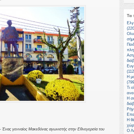
Τα 
Ελγ
(22
Ολυ
σήμ
Παι
πλη
Αστ
διά
Ευγ
(11
Η μ
(79
Τι ε
ανα
Η σ
διά
Ρήγ
Επα
Η θ
χώρ
– Ένας γενναίος Μακεδόνας αγωνιστής στην Εθνεγερσία του
Ο Λ