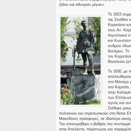
ζήλον και εθνισμόν μέγαν»
.
Το 1823 συμμε
της Σκιάθου κ
Καρατάσο και
τους Αν. Καρ
Αιγυπτιακό σ
και Κωνσταντ
ανδρών έδωσε
δυνάμεις. Το
τον Καρατάσο
Βασιλείου (α
Το 1830, με 
απελευθερώσε
στο Μόναχο γ
στο Κομπότι,
στην Καλαμά
των Ελλήνων 
αγνός και αν
Στάθηκε μακρ
πολιτικούς και στρατιωτικούς στη Νότια 
Μακεδόνες πρόσφυγες, σε ιδιαίτερο οικισ
Του απονεμήθηκε ο βαθμός του συνταγματ
στην Αταλάντη, πάμπτωχος και παραμελημ