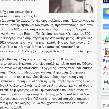
τέχει στις επιχειρήσεις
αι του Ευρίπου με τους Αν.
 Διαμαντή Νικολάου. Το ίδιο έτος πολέμησε στην Πελοπόννησο με
ατάσο, Χατζηχρήστο και Κοντογιάννη, προτάσσοντας άμυνα στον
τρατό. Το 1826 συγκρότησε δικό του σώμα με τους Κ. Δουμπιώτη
ίνο Μπίνο, στον Εύριπο. Το ίδιο έτος, επικεφαλής σώματος 500
 σφοδρές μάχες στην περιοχή της Αταλάντης με τις Οθωμανικές
 1827 συμμετείχε στην επιχείρηση κατάληψης του Τρικερίου υπό
, μαζί με τους Μπίνο, Μήτρο Λιακόπουλο, Αποστολάρα
πό το Γομάτι Χαλκιδικής) και Γεώργιο Βελέντζα (από τον Αλμυρό).
τη βοήθεια της ελληνικής κυβέρνησης, κατόρθωσε να
Εφη
ι το γιο του, Νικόλαο, ο οποίος στάλθηκε τελικά από τον Όθωνα,
ια στρατιωτική εκπαίδευση. Ο Αγγελής Γάτσος πολέμησε επίσης
 στην Ύδρα, στο Μεσολόγγι και στην Ακρόπολη. Διακρίθηκε
Λ.Τ
τα, όπου το σώμα των Μακεδόνων πέτυχε την πρώτη νίκη
κατά του Ιμπραήμ. Σ’ όλη του την ζωή υπήρξε αγωνιστής τίμιος,
ιδιοτελής. Δεν επεδίωξε ποτέ του οφέλη προσωπικά και αξιώματα.
Περ
ιά απ’ τις μικρότητες και τις μηχανορραφίες που συνάντησε σε
Ελλάδα. Εγκαταστάθηκε στην Αταλάντη, μαζί με πολλούς άλλους
μό που ονόμασαν «Νέα Πέλλα» (έτσι ονομάζεται μέχρι σήμερα).
άρχη της Φάλαγγος, με μια πενιχρότατη σύνταξη και πέθανε
Άρθ
ένος, το 1839.