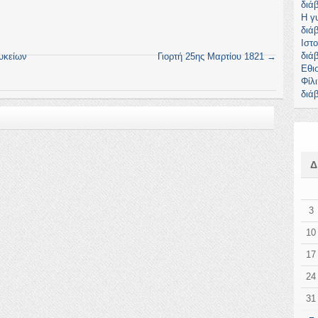
διά
Η γ
διά
Ιστ
διά
υκείων
Γιορτή 25ης Μαρτίου 1821
→
Εθι
Φίλ
διά
3
10
17
24
31