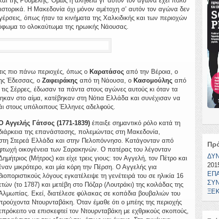
αι της Ρούμελης. Όμως η αλήθεια γι’ αυτόν τον αγώνα έχει πολύ
 ιστορικά. Η Μακεδονία όχι μόνον αμέτοχη σ’ αυτόν τον αγώνα δεν
έρσεις, όπως ήταν τα κινήματα της Χαλκιδικής και των περιοχών
ρύφωμα το ολοκαύτωμα της ηρωικής Νάουσας.
τις πιο πάνω περιοχές, όπως ο
Καρατάσος
από την Βέροια, ο
ης Έδεσσας, ο
Ζαφειράκης
από τη Νάουσα, ο
Κασομούλης
από
τις Σέρρες, έδωσαν τα πάντα στους αγώνες αυτούς κι όταν τα
ηκαν στο αίμα, κατέβηκαν στη Νότια Ελλάδα και συνέχισαν να
πλάι στους υπόλοιπους Έλληνες αδελφούς.
Ο Αγγελής Γάτσος (1771-1839)
έπαιξε σημαντικό ρόλο κατά τη
διάρκεια της επανάστασης, πολεμώντας στη Μακεδονία,
στη Στερεά Ελλάδα και στην Πελοπόννησο. Κατάγονταν από
Πρ
φτωχή οικογένεια των Σαρακηνών. Ο πατέρας του λέγονταν
ΔΥ
Δημήτριος (Μήτρος) και είχε τρεις γιους: τον Αγγελή, τον Πέτρο και
2015
έναν μικρότερο, και μία κόρη την Πέρση. Ο Αγγελής για
ΕΠ
βιοποριστικούς λόγους εγκατέλειψε τη γενέτειρά του σε ηλικία 16
ΣΥΝ
ετών (το 1787) και μετέβη στο Πόζαρ (Λουτράκι) της κοιλάδας της
ΞΕΚ
Αλμωπίας. Εκεί, διατέλεσε φύλακας σε κοπάδια βουβαλιών του
προύχοντα Ντουρνταβάκη. Όταν έμαθε ότι ο μπέης της περιοχής
επρόκειτο να επισκεφτεί τον Ντουρνταβάκη με εχθρικούς σκοπούς,