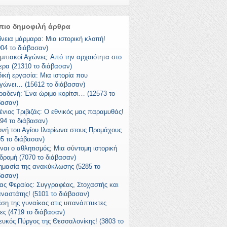
πιο δημοφιλή άρθρα
ίνεια μάρμαρα: Μια ιστορική κλοπή!
004 το διάβασαν)
μπιακοί Αγώνες: Από την αρχαιότητα στο
ερα (21310 το διάβασαν)
δική εργασία: Μια ιστορία που
γώνει… (15612 το διάβασαν)
ραδενή: Ένα ώριμο κορίτσι… (12573 το
βασαν)
ένιος Τριβιζάς: Ο εθνικός μας παραμυθάς!
294 το διάβασαν)
ονή του Αγίου Ιλαρίωνα στους Προμάχους
95 το διάβασαν)
ίναι ο αθλητισμός; Μια σύντομη ιστορική
δρομή (7070 το διάβασαν)
ημασία της ανακύκλωσης (5285 το
βασαν)
ας Φεραίος: Συγγραφέας, Στοχαστής και
ναστάτης! (5101 το διάβασαν)
έση της γυναίκας στις υπανάπτυκτες
ες (4719 το διάβασαν)
ευκός Πύργος της Θεσσαλονίκης! (3803 το