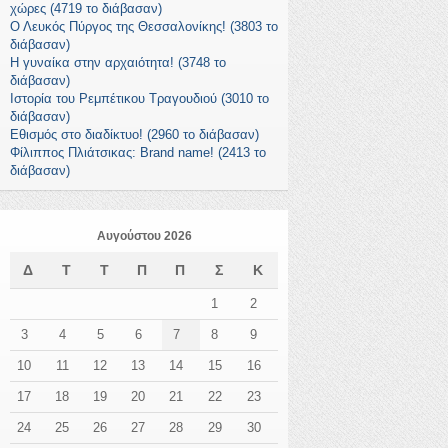
χώρες (4719 το διάβασαν)
Ο Λευκός Πύργος της Θεσσαλονίκης! (3803 το
διάβασαν)
Η γυναίκα στην αρχαιότητα! (3748 το
διάβασαν)
Ιστορία του Ρεμπέτικου Τραγουδιού (3010 το
διάβασαν)
Εθισμός στο διαδίκτυο! (2960 το διάβασαν)
Φίλιππος Πλιάτσικας: Brand name! (2413 το
διάβασαν)
Αυγούστου 2026
Δ
Τ
Τ
Π
Π
Σ
Κ
1
2
3
4
5
6
7
8
9
10
11
12
13
14
15
16
17
18
19
20
21
22
23
24
25
26
27
28
29
30