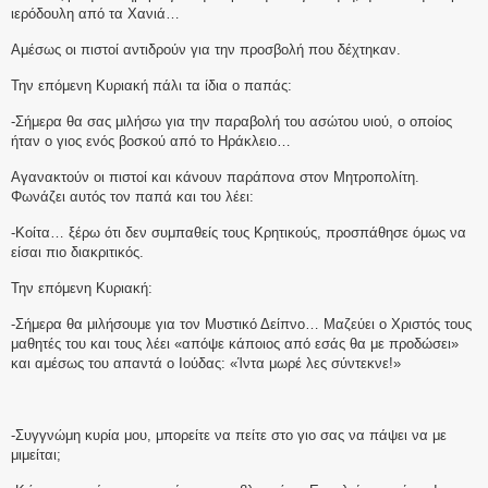
ιερόδουλη από τα Χανιά…
Αμέσως οι πιστοί αντιδρούν για την προσβολή που δέχτηκαν.
Την επόμενη Κυριακή πάλι τα ίδια ο παπάς:
-Σήμερα θα σας μιλήσω για την παραβολή του ασώτου υιού, ο οποίος
ήταν ο γιος ενός βοσκού από το Ηράκλειο…
Αγανακτούν οι πιστοί και κάνουν παράπονα στον Μητροπολίτη.
Φωνάζει αυτός τον παπά και του λέει:
-Κοίτα… ξέρω ότι δεν συμπαθείς τους Κρητικούς, προσπάθησε όμως να
είσαι πιο διακριτικός.
Την επόμενη Κυριακή:
-Σήμερα θα μιλήσουμε για τον Μυστικό Δείπνο… Μαζεύει ο Χριστός τους
μαθητές του και τους λέει «απόψε κάποιος από εσάς θα με προδώσει»
και αμέσως του απαντά ο Ιούδας: «Ίντα μωρέ λες σύντεκνε!»
-Συγγνώμη κυρία μου, μπορείτε να πείτε στο γιο σας να πάψει να με
μιμείται;