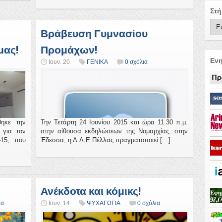
Στή
Βράβευση Γυμνασίου
μας!
Προμάχων!
Ενη
Ιουν. 20
ΓΕΝΙΚΑ
0 σχόλια
θηκε την
Την Τετάρτη 24 Ιουνίου 2015 και ώρα 11.30 π.μ.
 για τον
στην αίθουσα εκδηλώσεων της Νομαρχίας, στην
-15, που
Έδεσσα, η Δ.Δ.Ε Πέλλας πραγματοποιεί […]
Ανέκδοτα και κόμικς!
ια
Ιουν. 14
ΨΥΧΑΓΩΓΙΑ
0 σχόλια