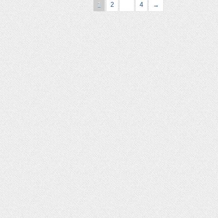
1
2
…
4
→