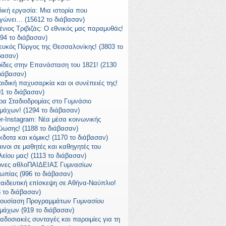
δική εργασία: Μια ιστορία που
γώνει… (15612 το διάβασαν)
ένιος Τριβιζάς: Ο εθνικός μας παραμυθάς!
294 το διάβασαν)
ευκός Πύργος της Θεσσαλονίκης! (3803 το
βασαν)
ίδες στην Επανάσταση του 1821! (2130
διάβασαν)
αιδική παχυσαρκία και οι συνέπειές της!
01 το διάβασαν)
ρα Σταδιοδρομίας στο Γυμνάσιο
μάχων! (1294 το διάβασαν)
er-Instagram: Νέα μέσα κοινωνικής
τύωσης! (1188 το διάβασαν)
κδοτα και κόμικς! (1170 το διάβασαν)
ινοι σε μαθητές και καθηγητές του
λείου μας! (1113 το διάβασαν)
νες αθλοΠΑΙΔΕΙΑΣ Γυμνασίων
ωπίας (996 το διάβασαν)
αιδευτική επίσκεψη σε Αθήνα-Ναύπλιο!
8 το διάβασαν)
ουσίαση Προγραμμάτων Γυμνασίου
μάχων (919 το διάβασαν)
αδοσιακές συνταγές και παροιμίες για τη