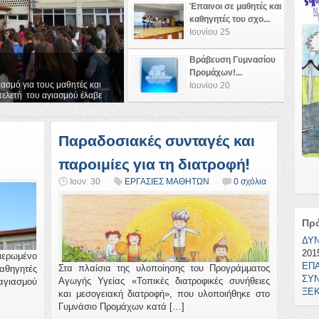
Έπαινοι σε μαθητές και
καθηγητές του σχο...
Ιουνίου 25
Βράβευση Γυμνασίου
Προμάχων!...
ασμό για τους μαθητές και
Ιουνίου 20
ελετή του αγιασμού έλαβε
Παραδοσιακές συνταγές και
παροιμίες για τη διατροφή!
Ιουν. 30
ΕΡΓΑΣΙΕΣ ΜΑΘΗΤΩΝ
0 σχόλια
Πρ
ΔΥ
2015
ερωμένο
ΕΠ
Στα πλαίσια της υλοποίησης του Προγράμματος
αθηγητές
ΣΥΝ
Αγωγής Υγείας «Τοπικές διατροφικές συνήθειες
αγιασμού
ΞΕΚ
και μεσογειακή διατροφή», που υλοποιήθηκε στο
Γυμνάσιο Προμάχων κατά […]