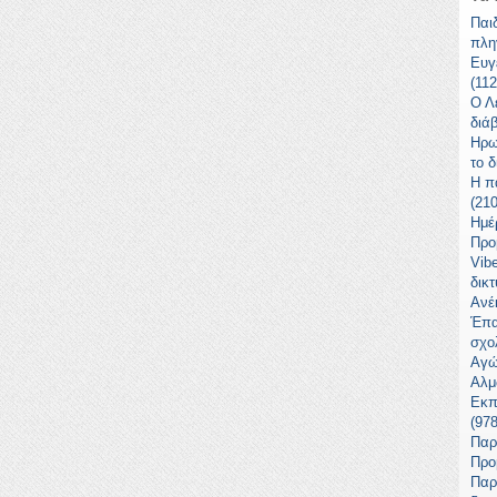
Παι
πλη
Ευγ
(11
Ο Λ
διά
Ηρω
το 
Η π
(21
Ημέ
Προ
Vib
δικ
Ανέ
Έπα
σχο
Αγώ
Αλμ
Εκπ
(97
Παρ
Προ
Παρ