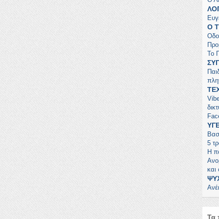
ΛΟ
Ευγ
Ο 
Οδο
Προ
Το 
ΣΥ
Παι
πλη
ΤΕ
Vib
δικ
Fac
ΥΓ
Βασ
5 τ
Η π
Ανο
και
ΨΥ
Ανέ
Τα 