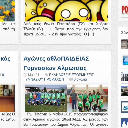
′ Με μια
Από τους Θωμά Παπατάσο (Γ2′) και Χρήστο
ι από τη
Τζώτζη (Β’) - Γιατρέ πριν την εγχείρηση δεν
Σύν
είχατε μούσι… - Δεν είμαι γιατρός. Ο […]
ικός
Αγώνες αθλοΠΑΙΔΕΙΑΣ
Γυμνασίων Αλμωπίας
0
Μάι. 21
ΕΚΔΗΛΩΣΕΙΣ-ΕΞΟΡΜΗΣΕΙΣ
ΓΥΜΝΑΣΙΟΥ ΠΡΟΜΑΧΩΝ
0 σχόλια
” τάξης Ο
Την Τετάρτη 6 Μαΐου 2015 πραγματοποιήθηκαν
 το 1946.
στην Αριδαία αγώνες αθλοΠΑΙΔΕΙΑΣ μεταξύ των
έξι Γυμνασίων του Δήμου Αλμωπίας. Οι αγώνες