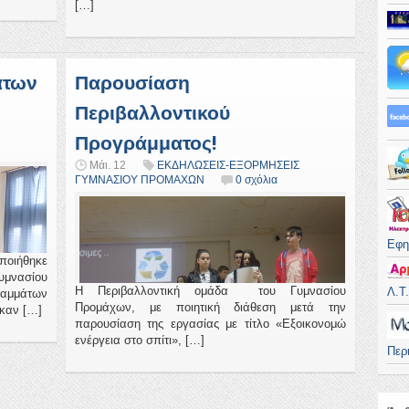
[…]
άτων
Παρουσίαση
Περιβαλλοντικού
Προγράμματος!
Μάι. 12
ΕΚΔΗΛΩΣΕΙΣ-ΕΞΟΡΜΗΣΕΙΣ
ΓΥΜΝΑΣΙΟΥ ΠΡΟΜΑΧΩΝ
0 σχόλια
Εφη
ποιήθηκε
μνασίου
Η Περιβαλλοντική ομάδα του Γυμνασίου
Λ.Τ
αμμάτων
Προμάχων, με ποιητική διάθεση μετά την
καν […]
παρουσίαση της εργασίας με τίτλο «Εξοικονομώ
ενέργεια στο σπίτι», […]
Περ