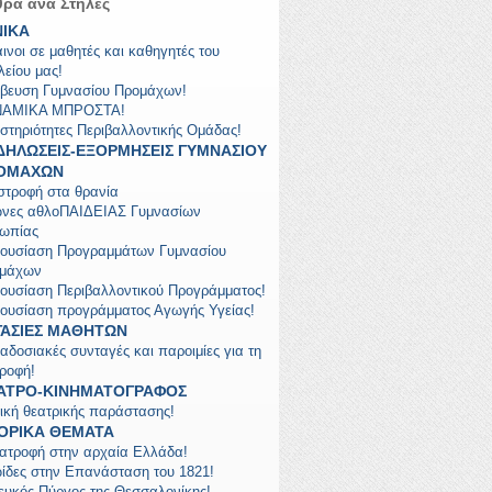
ρα ανά Στήλες
ΝΙΚΑ
ινοι σε μαθητές και καθηγητές του
λείου μας!
βευση Γυμνασίου Προμάχων!
ΝΑΜΙΚΑ ΜΠΡΟΣΤΑ!
στηριότητες Περιβαλλοντικής Ομάδας!
ΔΗΛΩΣΕΙΣ-ΕΞΟΡΜΗΣΕΙΣ ΓΥΜΝΑΣΙΟΥ
ΟΜΑΧΩΝ
στροφή στα θρανία
νες αθλοΠΑΙΔΕΙΑΣ Γυμνασίων
ωπίας
ουσίαση Προγραμμάτων Γυμνασίου
μάχων
ουσίαση Περιβαλλοντικού Προγράμματος!
ουσίαση προγράμματος Αγωγής Υγείας!
ΓΑΣΙΕΣ ΜΑΘΗΤΩΝ
αδοσιακές συνταγές και παροιμίες για τη
τροφή!
ΑΤΡΟ-ΚΙΝΗΜΑΤΟΓΡΑΦΟΣ
τική θεατρικής παράστασης!
ΤΟΡΙΚΑ ΘΕΜΑΤΑ
ιατροφή στην αρχαία Ελλάδα!
ίδες στην Επανάσταση του 1821!
ευκός Πύργος της Θεσσαλονίκης!