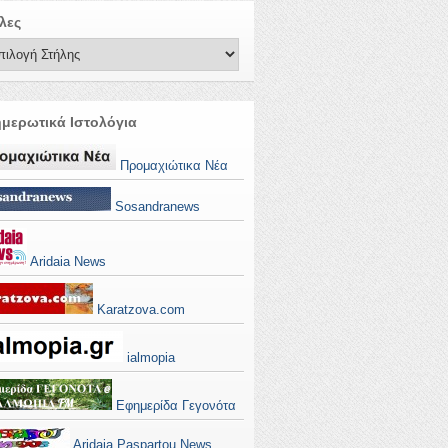
λες
μερωτικά Ιστολόγια
Προμαχιώτικα Νέα
Sosandranews
Aridaia News
Karatzova.com
ialmopia
Εφημερίδα Γεγονότα
Aridaia Paspartou News