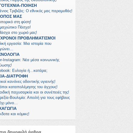
ΓΟΤΕΧΝΙΑ-ΠΟΙΗΣΗ
ένιος Τριβιζάς: Ο εθνικός μας παραμυθάς!
ΤΟΠΟΣ ΜΑΣ
ιπορικό στη φύση!
μαχιώτικο Πάσχα!
Πάσχα στο χωριό μας!
ΓΧΡΟΝΟΙ ΠΡΟΒΛΗΜΑΤΙΣΜΟΙ
δική εργασία: Μια ιστορία που
γώνει…
ΧΝΟΛΟΓΙΑ
er-Instagram: Νέα μέσα κοινωνικής
τύωσης!
ebook: Ευλογία ή…κατάρα;
ΕΙΑ-ΔΙΑΤΡΟΦΗ
ικοί κανόνες οδοντικής υγιεινής!
ρόποι καταπολέμησης του άγχους!
αιδική παχυσαρκία και οι συνέπειές της!
ρεξία-Βουλιμία: Απειλή για τους εφήβους
 όχι μόνο…
ΧΑΓΩΓΙΑ
κδοτα και κόμικς!
πιο δημοφιλή άρθρα