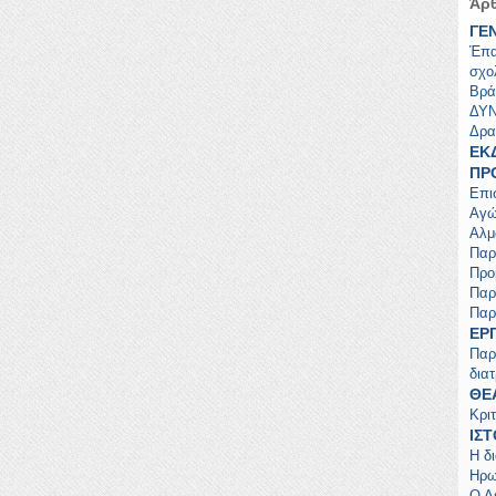
Άρθ
ΓΕ
Έπα
σχο
Βρά
ΔΥ
Δρα
ΕΚ
ΠΡ
Επι
Αγώ
Αλμ
Παρ
Προ
Παρ
Παρ
ΕΡ
Παρ
δια
ΘΕ
Κρι
ΙΣ
Η δ
Ηρω
Ο Λ