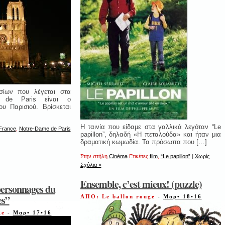
σίων που λέγεται στα
e de Paris είναι ο
ου Παρισιού. Βρίσκεται
Η ταινία που είδαμε στα γαλλικά λεγόταν “Le
France
,
Notre-Dame de Paris
papillon”, δηλαδή «H πεταλούδα» και ήταν μια
δραματική κωμωδία. Τα πρόσωπα που […]
Στην στήλη
Cinéma
Ετικέτες
film
,
“Le papillon”
|
Χωρίς
Σχόλια »
Ensemble, c’est mieux! (puzzle)
personnages du
es”
ΑΠΟ: Le ballon rouge
-
Μαρ• 18•16
ge
-
Μαρ• 17•16