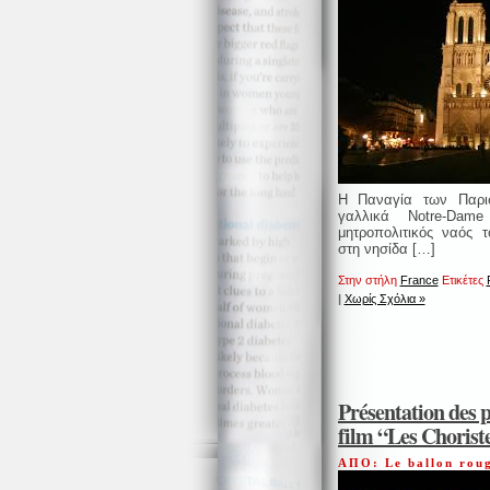
Η Παναγία των Παρι
γαλλικά Notre-Dam
μητροπολιτικός ναός τ
στη νησίδα […]
Στην στήλη
France
Ετικέτες
|
Χωρίς Σχόλια »
Présentation des 
film “Les Chorist
ΑΠΟ: Le ballon rou