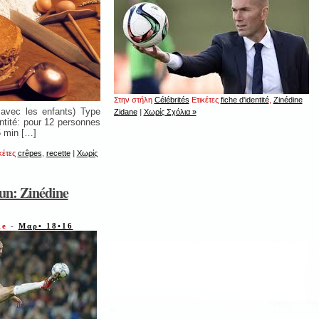
Στην στήλη
Célébrités
Ετικέτες
fiche d'identité
,
Zinédine
e avec les enfants) Type
Zidane
|
Χωρίς Σχόλια »
ntité: pour 12 personnes
5 min […]
κέτες
crêpes
,
recette
|
Χωρίς
un: Zinédine
ge
-
Μαρ• 18•16