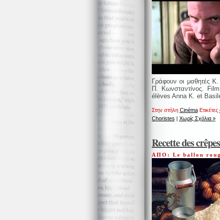
Γράφουν οι μαθητές Κ.
Π. Κωνσταντίνος. Fil
élèves Anna K. et Basil
Στην στήλη
Cinéma
Ετικέτες
Choristes
|
Χωρίς Σχόλια »
Recette des crêpes
ΑΠΟ: Le ballon rou