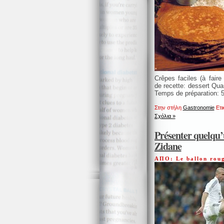
Crêpes faciles (à fair
de recette: dessert Qua
Temps de préparation: 
Στην στήλη
Gastronomie
Ετι
Σχόλια »
Présenter quelqu’
Zidane
ΑΠΟ: Le ballon rou