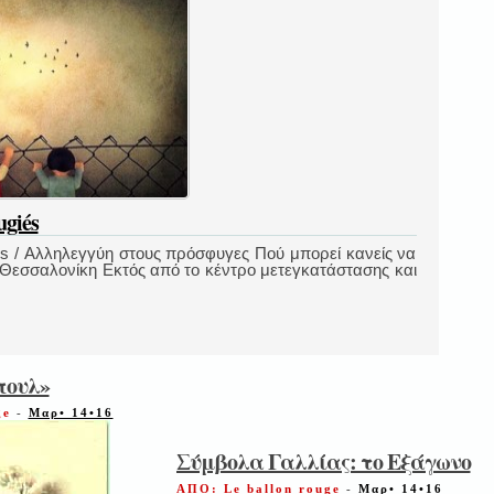
ugiés
giés / Αλληλεγγύη στους πρόσφυγες Πού μπορεί κανείς να
 Θεσσαλονίκη Εκτός από το κέντρο μετεγκατάστασης και
πουλ»
ge
-
Μαρ• 14•16
Σύμβολα Γαλλίας: το Εξάγωνο
ΑΠΟ: Le ballon rouge
-
Μαρ• 14•16