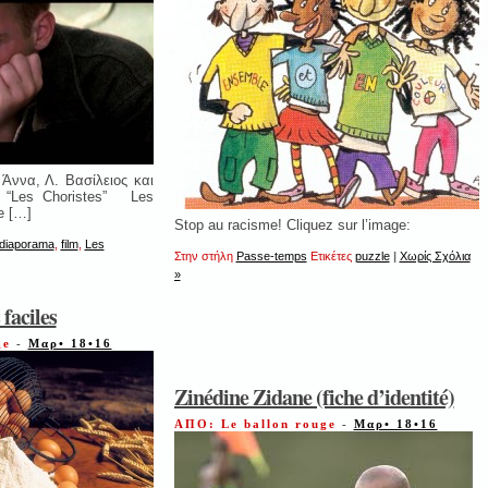
 Άννα, Λ. Βασίλειος και
m “Les Choristes” Les
e […]
Stop au racisme! Cliquez sur l’image:
diaporama
,
film
,
Les
Στην στήλη
Passe-temps
Ετικέτες
puzzle
|
Χωρίς Σχόλια
»
 faciles
ge
-
Μαρ• 18•16
Zinédine Zidane (fiche d’identité)
ΑΠΟ: Le ballon rouge
-
Μαρ• 18•16