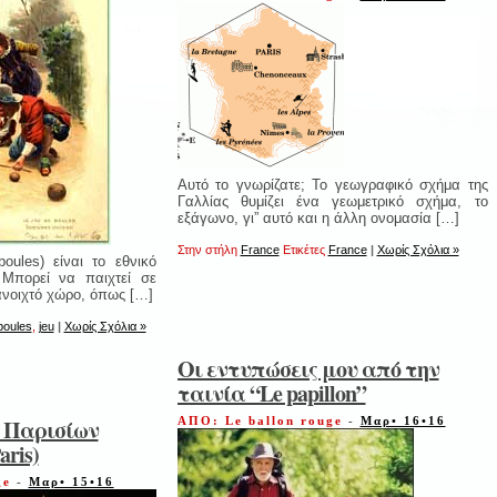
Αυτό το γνωρίζατε; Το γεωγραφικό σχήμα της
Γαλλίας θυμίζει ένα γεωμετρικό σχήμα, το
εξάγωνο, γι” αυτό και η άλλη ονομασία […]
Στην στήλη
France
Ετικέτες
France
|
Χωρίς Σχόλια »
oules) είναι το εθνικό
. Μπορεί να παιχτεί σε
ανοιχτό χώρο, όπως […]
boules
,
jeu
|
Χωρίς Σχόλια »
Οι εντυπώσεις μου από την
ταινία “Le papillon”
 Παρισίων
ΑΠΟ: Le ballon rouge
-
Μαρ• 16•16
aris)
ge
-
Μαρ• 15•16