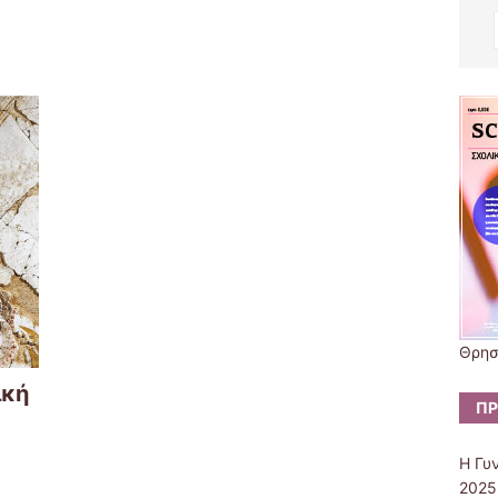
Θρησ
ική
ΠΡ
Η Γυ
2025