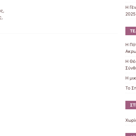
Η Γέ
ς,
2025
ς,
ΤΕ
Η Πό
Ακρω
Η Θέ
Σύνθ
Η μι
Το Σ
ΣΤ
Χωρί