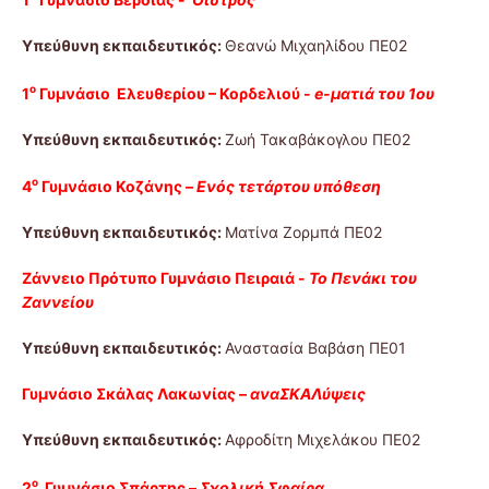
Υπεύθυνη εκπαιδευτικός:
Θεανώ Μιχαηλίδου ΠΕ02
ο
1
Γυμνάσιο Ελευθερίου – Κορδελιού -
e-ματιά του 1ου
Υπεύθυνη εκπαιδευτικός:
Ζωή Τακαβάκογλου ΠΕ02
ο
4
Γυμνάσιο Κοζάνης –
Ενός τετάρτου υπόθεση
Υπεύθυνη εκπαιδευτικός:
Ματίνα Ζορμπά ΠΕ02
Ζάννειο Πρότυπο Γυμνάσιο Πειραιά -
Το Πενάκι του
Ζαννείου
Υπεύθυνη εκπαιδευτικός:
Αναστασία Βαβάση ΠΕ01
Γυμνάσιο Σκάλας Λακωνίας –
αναΣΚΑΛύψεις
Υπεύθυνη εκπαιδευτικός:
Αφροδίτη Μιχελάκου ΠΕ02
ο
2
Γυμνάσιο Σπάρτης –
Σχολική Σφαίρα