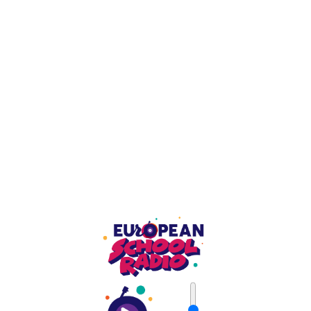
Δίκτυο Μαθητικών Εφημερίδων e-
τύπος – 8ο τεύχος
Το όγδοο συνεργατικό τεύχος του Δικτύου
Μαθητικών Εφημερίδων αποτελεί ένα παράδειγμα
της δύναμης που έχει η συλλογική δράση. Τα
συνεργαζόμενα σχολεία μέσα από ποικίλες και
[...]