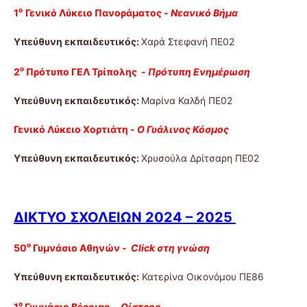
ο
1
Γενικό Λύκειο Πανοράματος -
Νεανικό Βήμα
Υπεύθυνη εκπαιδευτικός:
Χαρά Στεφανή ΠΕ02
ο
2
Πρότυπο ΓΕΛ Τρίπολης -
Πρότυπη Ενημέρωση
Υπεύθυνη εκπαιδευτικός:
Μαρίνα Καλδή ΠΕ02
Γενικό Λύκειο Χορτιάτη -
Ο Γυάλινος Κόσμος
Υπεύθυνη εκπαιδευτικός:
Χρυσούλα Δρίτσαρη ΠΕ02
ΔΙΚΤΥΟ ΣΧΟΛΕΙΩΝ 2024 – 2025
ο
50
Γυμνάσιο Αθηνών -
Click στη γνώση
Υπεύθυνη εκπαιδευτικός:
Κατερίνα Οικονόμου ΠΕ86
ο
1
Γυμνάσιο Βέροιας -
Οίστρος