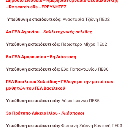
Δημόσιο Ωνάσειο – Ημερήσιο Γυμνάσιο Θεσσαλονίκης
-
Re.search.eRs – ΕΡΕΥΝΗΤΕΣ
Υπεύθυνη εκπαιδευτικός:
Αναστασία Τζώνη ΠΕ02
4ο ΓΕΛ Αγρινίου -
Καλλιτεχνικές σελίδες
Υπεύθυνη εκπαιδευτικός:
Περιστέρα Μίχου ΠΕ02
5ο ΓΕΛ Αμαρουσίου – 5η Διάσταση
Υπεύθυνη εκπαιδευτικός:
Εύα Παπαντωνίου ΠΕ80
ΓΕΛ Βασιλικού Χαλκίδας – ΓΕΛeye με την ματιά των
μαθητών του ΓΕΛ Bασιλικού
Υπεύθυνη εκπαιδευτικός:
Λέων Ιωάννα ΠΕ85
3ο Πρότυπο Λύκειο Ιλίου -
Ιλιόσποροι
Υπεύθυνη εκπαιδευτικός:
Φωτεινή Ζιάννη Κοντονή ΠΕ03