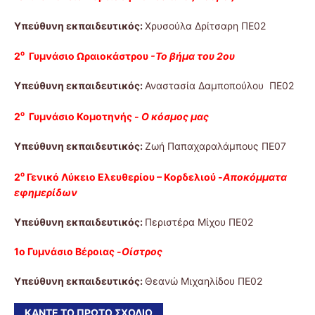
Υπεύθυνη εκπαιδευτικός:
Χρυσούλα Δρίτσαρη ΠΕ02
ο
2
Γυμνάσιο Ωραιοκάστρου
-
Το βήμα του 2ου
Υπεύθυνη εκπαιδευτικός:
Αναστασία Δαμποπούλου ΠΕ02
ο
2
Γυμνάσιο Κομοτηνής -
Ο κόσμος μας
Υπεύθυνη εκπαιδευτικός:
Ζωή Παπαχαραλάμπους ΠΕ07
ο
2
Γενικό Λύκειο Ελευθερίου – Κορδελιού -
Αποκόμματα
εφημερίδων
Υπεύθυνη εκπαιδευτικός:
Περιστέρα Μίχου ΠΕ02
1ο Γυμνάσιο Βέροιας -
Οίστρος
Υπεύθυνη εκπαιδευτικός:
Θεανώ Μιχαηλίδου ΠΕ02
ΚΆΝΤΕ ΤΟ ΠΡΏΤΟ ΣΧΌΛΙΟ