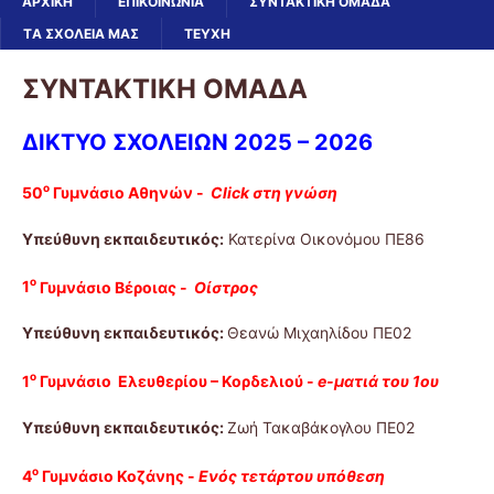
ΑΡΧΙΚΗ
ΕΠΙΚΟΙΝΩΝΙΑ
ΣΥΝΤΑΚΤΙΚΗ ΟΜΑΔΑ
ΤA ΣΧΟΛΕΙA ΜΑΣ
ΤΕΥΧΗ
ΣΥΝΤΑΚΤΙΚΗ ΟΜΑΔΑ
ΔΙΚΤΥΟ ΣΧΟΛΕΙΩΝ 2025 – 2026
ο
50
Γυμνάσιο Αθηνών -
Click στη γνώση
Υπεύθυνη εκπαιδευτικός:
Κατερίνα Οικονόμου ΠΕ86
ο
1
Γυμνάσιο Βέροιας -
Οίστρος
Υπεύθυνη εκπαιδευτικός:
Θεανώ Μιχαηλίδου ΠΕ02
ο
1
Γυμνάσιο Ελευθερίου – Κορδελιού -
e-ματιά του 1ου
Υπεύθυνη εκπαιδευτικός:
Ζωή Τακαβάκογλου ΠΕ02
ο
4
Γυμνάσιο Κοζάνης -
Ενός τετάρτου υπόθεση