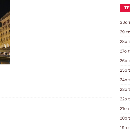
ΤΕ
30ο 
29 τ
28ο 
27ο 
26ο 
25ο 
24ο 
23ο 
22ο 
21o 
20ο 
19ο 