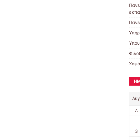
Πανε
εκπα
Πανε
Υπηρ
Υπου
Φιλο
Χαμό
ΗΜ
Αυγ
Δ
3