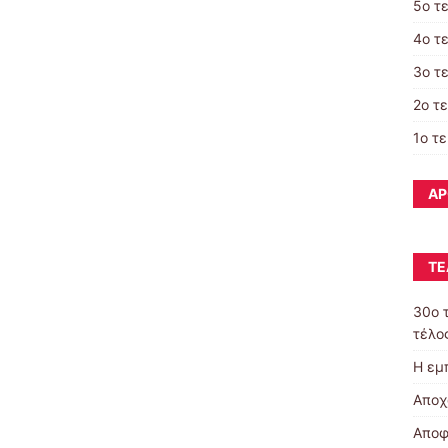
5ο τ
4ο τ
3ο τ
2ο τ
1ο τ
ΆΡ
ΤΕ
30o 
τέλος
Η εμ
Αποχ
Αποφ