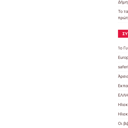
Δήμη
Το τα
πρώτ
ΣΎ
1ο Γ
Euro
safer
Άρσι
Εκπα
ΕΛΛΗ
Ηλεκ
Ηλεκ
Οι βι