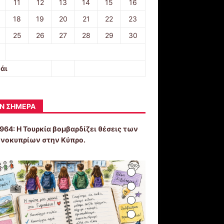
11
12
13
14
15
16
18
19
20
21
22
23
25
26
27
28
29
30
άι
Ν ΣΉΜΕΡΑ
1964: Η Τουρκία βομβαρδίζει θέσεις των
νοκυπρίων στην Κύπρο.