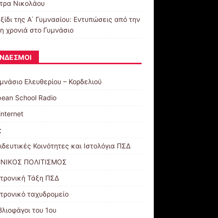
τρα Νικολάου
ξίδι της Α΄ Γυμνασίου: Εντυπώσεις από την
η χρονιά στο Γυμνάσιο
ΝΔΕΣΜΟΙ
υμνάσιο Ελευθερίου – Κορδελιού
pean School Radio
internet
ς
ιδευτικές Κοινότητες και Ιστολόγια ΠΣΔ
ΝΙΚΟΣ ΠΟΛΙΤΙΣΜΟΣ
τρονική Τάξη ΠΣΔ
τρονικό ταχυδρομείο
βλιοφάγοι του 1ου