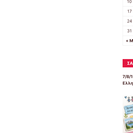
10
17
24
31
« Μ
ΣΑ
7/8/
Ελλη