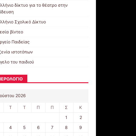
λλήνιο δίκτυο για το θέατρο στην
ίδευση
λλήνιο Σχολικό Δίκτυο
εσία βίντεο
ργείο Παιδείας
ξενία ιστοτόπων
γελο του παιδιού
ΕΡΟΛΟΓΙΟ
ούστου 2026
Τ
Τ
Π
Π
Σ
Κ
1
2
4
5
6
7
8
9