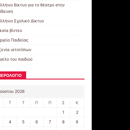
λλήνιο δίκτυο για το θέατρο στην
ίδευση
λλήνιο Σχολικό Δίκτυο
εσία βίντεο
ργείο Παιδείας
ξενία ιστοτόπων
γελο του παιδιού
ΕΡΟΛΟΓΙΟ
ούστου 2026
Τ
Τ
Π
Π
Σ
Κ
1
2
4
5
6
7
8
9