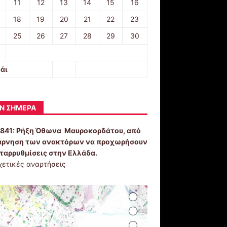
11
12
13
14
15
16
18
19
20
21
22
23
25
26
27
28
29
30
άι
Ν ΣΉΜΕΡΑ
1841:
Ρήξη Όθωνα  Μαυροκορδάτου, από
άρνηση των ανακτόρων να προχωρήσουν
εταρρυθμίσεις στην Ελλάδα.
χετικές αναρτήσεις