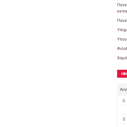
Πανε
εκπα
Πανε
Υπηρ
Υπου
Φιλο
Χαμό
ΗΜ
Αυγ
Δ
3