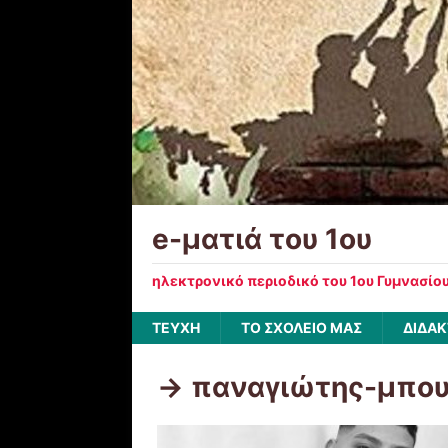
e-ματιά του 1ου
ηλεκτρονικό περιοδικό του 1ου Γυμνασίο
ΤΕΥΧΗ
ΤΟ ΣΧΟΛΕΙΟ ΜΑΣ
ΔΙΔΑΚ
-> παναγιώτης-μπο