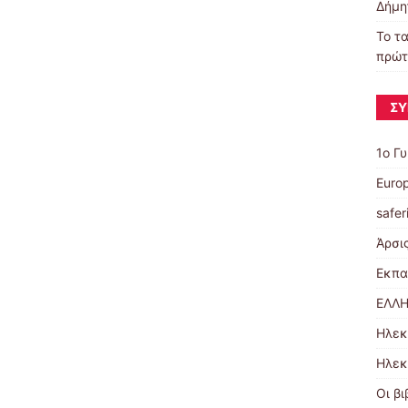
Δήμη
Το τα
πρώτ
ΣΎ
1ο Γ
Euro
safer
Άρσι
Εκπα
ΕΛΛΗ
Ηλεκ
Ηλεκ
Οι βι