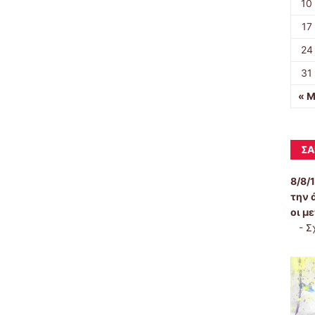
10
17
24
31
« Μ
ΣΑ
8/8/
την 
οι μ
-
Σ