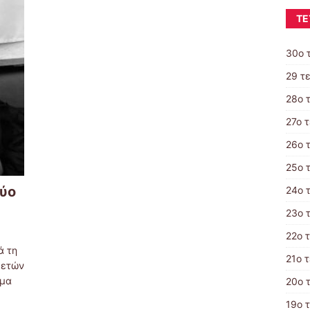
ΤΕ
30ο 
29 τ
28ο 
27ο 
26ο 
25ο 
ύο
24ο 
23ο 
22ο 
ά τη
21o 
 ετών
ημα
20ο 
19ο 