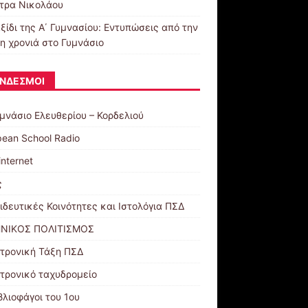
τρα Νικολάου
ξίδι της Α΄ Γυμνασίου: Εντυπώσεις από την
η χρονιά στο Γυμνάσιο
ΝΔΕΣΜΟΙ
υμνάσιο Ελευθερίου – Κορδελιού
pean School Radio
internet
ς
ιδευτικές Κοινότητες και Ιστολόγια ΠΣΔ
ΝΙΚΟΣ ΠΟΛΙΤΙΣΜΟΣ
τρονική Τάξη ΠΣΔ
τρονικό ταχυδρομείο
βλιοφάγοι του 1ου