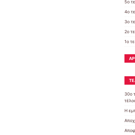
5ο τ
4ο τ
3ο τ
2ο τ
1ο τ
ΆΡ
ΤΕ
30o 
τέλος
Η εμ
Αποχ
Αποφ