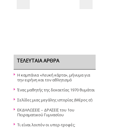
ΤΕΛΕΥΤΑΊΑ ΆΡΘΡΑ
Η καμπάνια «Λευκή κάρτα», μήνυμα για
την ειρήνη και τον αθλητισμό
Ένας μαθητής της δεκαετίας 1970 θυμάται
Σελίδες μιας μεγάλης ιστορίας (Μέρος α’)
ΕΚΔΗΛΩΣΕΙΣ – ΔΡΑΣΕΙΣ του 1ου
Πειραματικού Γυμνασίου
Τι είναι λοιπόν οι υπερ-τροφές;