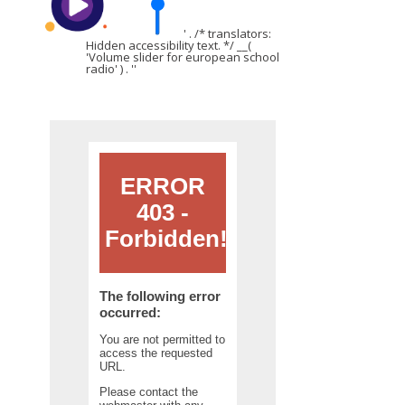
' . /* translators:
Hidden accessibility text. */ __(
'Volume slider for european school
radio' ) . '
'