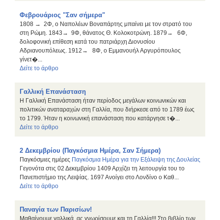
Φεβρουάριος "Σαν σήμερα"
1808 → 2Φ, ο Ναπολέων Βοναπάρτης μπαίνει με τον στρατό του
στη Ρώμη. 1843→ 9Φ, θάνατος Θ. Κολοκοτρώνη. 1879→ 6Φ,
δολοφονική επίθεση κατά του πατριάρχη Διονυσίου
Αδριανουπόλεως. 1912→ 8Φ, ο Εμμανουήλ Αργυρόπουλος
γίνετ�...
Δείτε το άρθρο
Γαλλική Επανάσταση
Η Γαλλική Επανάσταση ήταν περίοδος μεγάλων κοινωνικών και
πολιτικών αναταραχών στη Γαλλία, που διήρκεσε από το 1789 έως
το 1799. Ήταν η κοινωνική επανάσταση που κατάργησε τ�...
Δείτε το άρθρο
2 Δεκεμβρίου (Παγκόσμια Ημέρα, Σαν Σήμερα)
Παγκόσμιες ημέρες
Παγκόσμια Ημέρα για την Εξάλειψη της Δουλείας
Γεγονότα στις 02 Δεκεμβρίου 1409 Αρχίζει τη λειτουργία του το
Πανεπιστήμιο της Λειψίας. 1697 Ανοίγει στο Λονδίνο ο Καθ...
Δείτε το άρθρο
Παναγία των Παρισίων!
Μαθαίνουμε γαλλικά, ας γνωρίσουμε και τη Γαλλία!!! Στο βιβλίο των