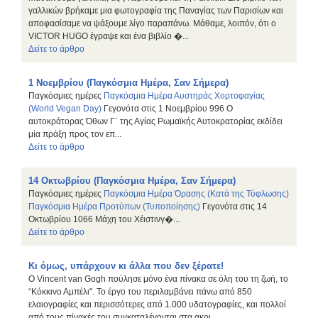
γαλλικών βρήκαμε μια φωτογραφία της Παναγίας των Παρισίων και
αποφασίσαμε να ψάξουμε λίγο παραπάνω. Μάθαμε, λοιπόν, ότι ο
VICTOR HUGO έγραψε και ένα βιβλίο �...
Δείτε το άρθρο
1 Νοεμβρίου (Παγκόσμια Ημέρα, Σαν Σήμερα)
Παγκόσμιες ημέρες
Παγκόσμια Ημέρα Αυστηράς Χορτοφαγίας
(World Vegan Day)
Γεγονότα στις 1 Νοεμβρίου 996 Ο
αυτοκράτορας Όθων Γ΄ της Αγίας Ρωμαϊκής Αυτοκρατορίας εκδίδει
μία πράξη προς τον επ...
Δείτε το άρθρο
14 Οκτωβρίου (Παγκόσμια Ημέρα, Σαν Σήμερα)
Παγκόσμιες ημέρες
Παγκόσμια Ημέρα Όρασης (Κατά της Τύφλωσης)
Παγκόσμια Ημέρα Προτύπων (Τυποποίησης)
Γεγονότα στις 14
Οκτωβρίου 1066 Μάχη του Χέιστινγ�...
Δείτε το άρθρο
Κι όμως, υπάρχουν κι άλλα που δεν ξέρατε!
Ο Vincent van Gogh πούλησε μόνο ένα πίνακα σε όλη του τη ζωή, το
“Κόκκινο Αμπέλι". Το έργο του περιλαμβάνει πάνω από 850
ελαιογραφίες και περισσότερες από 1.000 υδατογραφίες, και πολλοί
από τους πίνακές του συγκαταλέγονται στα ακρι...