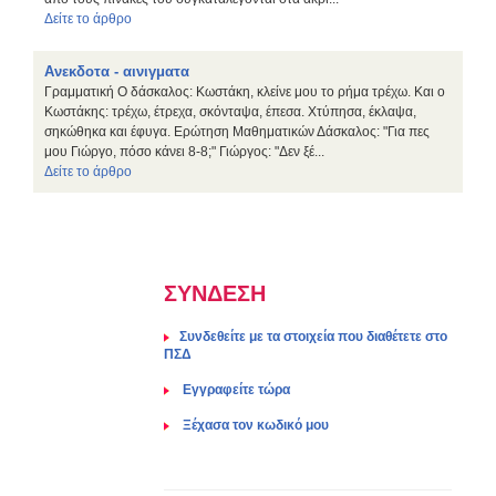
Δείτε το άρθρο
Ανεκδοτα - αινιγματα
Γραμματική Ο δάσκαλος: Κωστάκη, κλείνε μου το ρήμα τρέχω. Και ο
Κωστάκης: τρέχω, έτρεχα, σκόνταψα, έπεσα. Χτύπησα, έκλαψα,
σηκώθηκα και έφυγα. Ερώτηση Μαθηματικών Δάσκαλος: "Για πες
μου Γιώργο, πόσο κάνει 8-8;" Γιώργος: "Δεν ξέ...
Δείτε το άρθρο
ΣΥΝΔΕΣΗ
Συνδεθείτε με τα στοιχεία που διαθέτετε στο
ΠΣΔ
Eγγραφείτε τώρα
Ξέχασα τον κωδικό μου