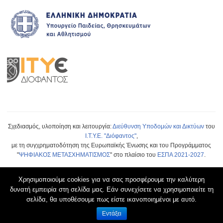
Σχεδιασμός, υλοποίηση και λειτουργία:
Διεύθυνση Υποδομών και Δικτύων
του
Ι.Τ.Υ.Ε. "Διόφαντος"
,
με τη συγχρηματοδότηση της Ευρωπαϊκής Ένωσης και του Προγράμματος
"
ΨΗΦΙΑΚΟΣ ΜΕΤΑΣΧΗΜΑΤΙΣΜΟΣ
" στο πλαίσιο του
ΕΣΠΑ 2021-2027
.
Χρησιμοποιούμε cookies για να σας προσφέρουμε την καλύτερη
δυνατή εμπειρία στη σελίδα μας. Εάν συνεχίσετε να χρησιμοποιείτε τη
Ο δικτυακός τόπος Ηλεκτρονικά Σχολικά Περιοδικά & Εφημερίδες ΠΣΔ χρησιμοποιεί
ελεύθερο λογισμικό ανοιχτού κώδικα WordPress
σελίδα, θα υποθέσουμε πως είστε ικανοποιημένοι με αυτό.
Aναφορά προβλήματος
Εντάξει
Όροι Χρήσης schoolpress.sch.gr
|
Δήλωση προσβασιμότητας