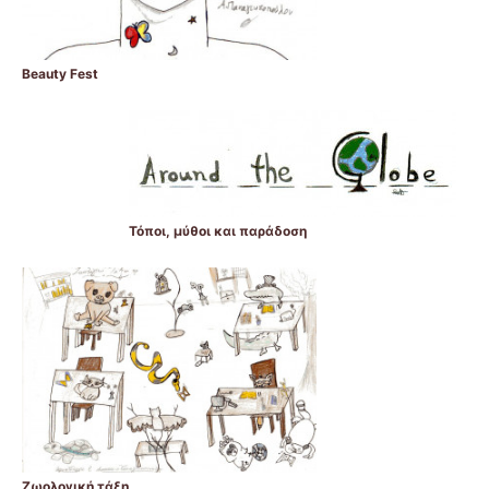
Beauty Fest
Τόποι, μύθοι και παράδοση
Ζωολογική τάξη