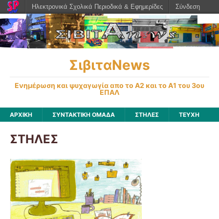
Ηλεκτρονικά Σχολικά Περιοδικά & Εφημερίδες
Σύνδεση
ΣιβιταNews
Ενημέρωση και ψυχαγωγία απο το Α2 και το Α1 του 3ου
ΕΠΑΛ
ΑΡΧΙΚΉ
ΣΥΝΤΑΚΤΙΚΗ ΟΜΑΔΑ
ΣΤΗΛΕΣ
ΤΕΥΧΗ
ΣΤΗΛΕΣ