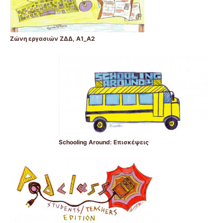
Ζώνη εργασιών ΖΔΔ, Α1_Α2
Schooling Around: Επισκέψεις