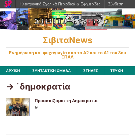
Ηλεκτρονικά Σχολικά Περιοδικά & Εφημερίδες
Σύνδεση
ΣιβιταNews
Ενημέρωση και ψυχαγωγία απο το Α2 και το Α1 του 3ου
ΕΠΑΛ
ΑΡΧΙΚΉ
ΣΥΝΤΑΚΤΙΚΗ ΟΜΑΔΑ
ΣΤΗΛΕΣ
ΤΕΥΧΗ
-> ΄δημοκρατία
Προασπίζομαι τη Δημοκρατία