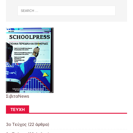
ΣιβιταNews
ΤΕΎΧΗ
3ο Τεύχος
(22 άρθρα)