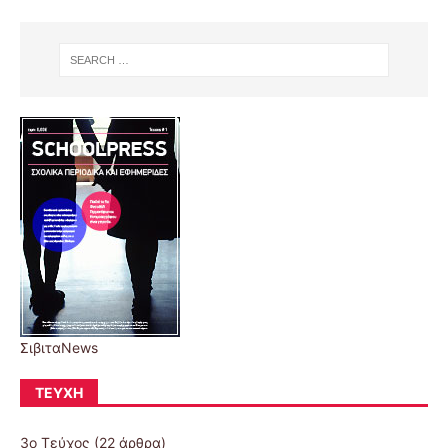
ΣιβιταNews
ΤΕΎΧΗ
3ο Τεύχος
(22 άρθρα)