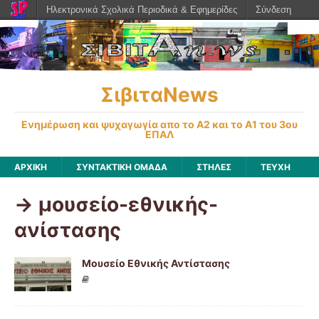
Ηλεκτρονικά Σχολικά Περιοδικά & Εφημερίδες
Σύνδεση
ΣιβιταNews
Ενημέρωση και ψυχαγωγία απο το Α2 και το Α1 του 3ου
ΕΠΑΛ
ΑΡΧΙΚΉ
ΣΥΝΤΑΚΤΙΚΗ ΟΜΑΔΑ
ΣΤΗΛΕΣ
ΤΕΥΧΗ
-> μουσείο-εθνικής-
ανίστασης
Μουσείο Εθνικής Αντίστασης