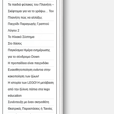
Τα παιδιά φύλακες του Πλανήτη –
Σκέφτομαι για να το γράψω… Τον
Πλανήτη πώς να αλλάξω;
Παιχνίδι Παραγωγής Γραπτού
Λόγου 2
Το Ηλιακό Σύστημα
Στο δάσος
Παγκόσμια Ημέρα ενημέρωσης
για το σύνδρομο Down
Η προπαίδεια είναι παιχνιδάκι
Ευαισθητοποίηση ενάντια στην
κακοποίηση των ζώων!
Η ιστορία των LEGO! H μετάβαση
από την ξύλινη πάπια στα lego
education
Συνέντευξη με έναν σκηνοθέτη
Θεατρικές Παραστάσεις ή Ταινίες