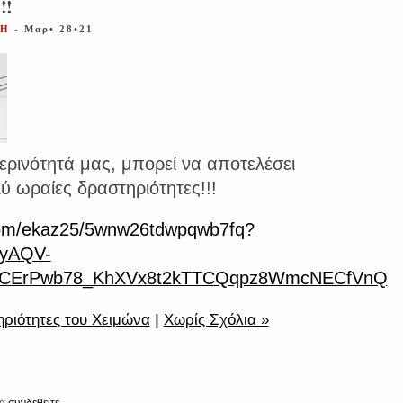
!!
ΝΗ
- Μαρ• 28•21
ερινότητά μας, μπορεί να αποτελέσει
ύ ωραίες δραστηριότητες!!!
.com/ekaz25/5wnw26tdwpqwb7fq?
9yAQV-
0CErPwb78_KhXVx8t2kTTCQqpz8WmcNECfVnQ
ριότητες του Χειμώνα
|
Χωρίς Σχόλια »
να
συνδεθείτε
.