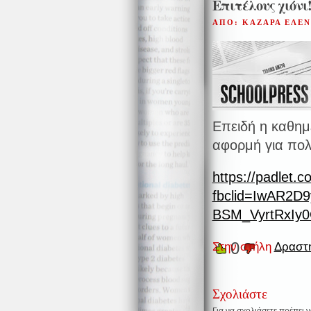
Επιτέλους χιόνι!
ΑΠΟ: ΚΑΖΑΡΑ ΕΛΕ
Επειδή η καθημ
αφορμή για πολ
https://padlet
fbclid=IwAR2D
BSM_VyrtRxIy
0
Στην στήλη
Δραστη
Σχολιάστε
Για να σχολιάσετε πρέπει 