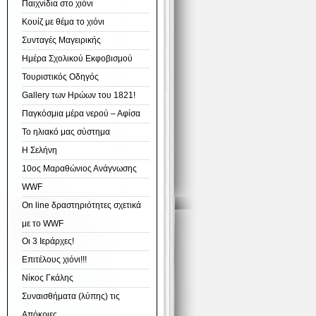
Παιχνίδια στο χιόνι
Κουίζ με θέμα το χιόνι
Συνταγές Μαγειρικής
Ημέρα Σχολικού Εκφοβισμού
Τουριστικός Οδηγός
Gallery των Ηρώων του 1821!
Παγκόσμια μέρα νερού – Αφίσα
Το ηλιακό μας σύστημα
Η Σελήνη
10ος Μαραθώνιος Ανάγνωσης
WWF
On line δραστηριότητες σχετικά
με το WWF
Οι 3 Ιεράρχες!
Επιτέλους χιόνι!!!
Νίκος Γκάλης
Συναισθήματα (λύπης) τις
Απόκριες