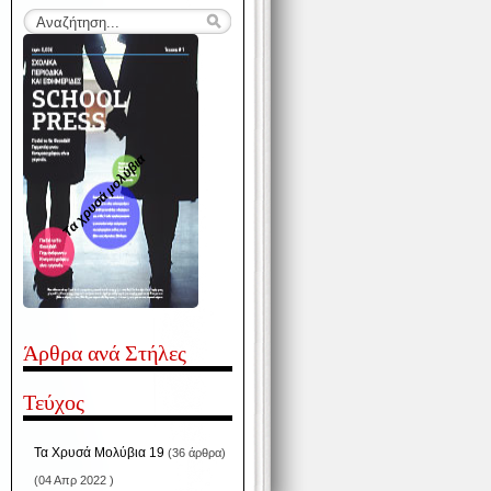
Τα χρυσά μολύβια
Άρθρα ανά Στήλες
Τεύχος
Τα Χρυσά Μολύβια 19
(36 άρθρα)
(04 Απρ 2022 )