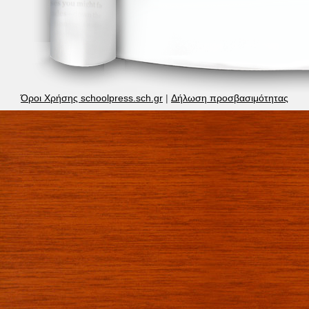
Όροι Χρήσης schoolpress.sch.gr
|
Δήλωση προσβασιμότητας