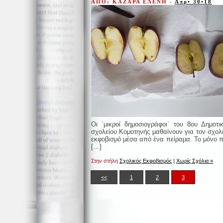
ΑΠΟ: ΚΑΖΑΡΑ ΕΛΕΝΗ
-
Απρ• 30•18
Οι ΄μικροί δημοσιογράφοι΄ του 8ου Δημοτι
σχολείου Κομοτηνής μαθαίνουν για τον σχολ
εκφοβισμό μέσα από ένα πείραμα. Το μόνο 
[…]
Στην στήλη
Σχολικός Εκφοβισμός
|
Χωρίς Σχόλια »
<<
1
2
3