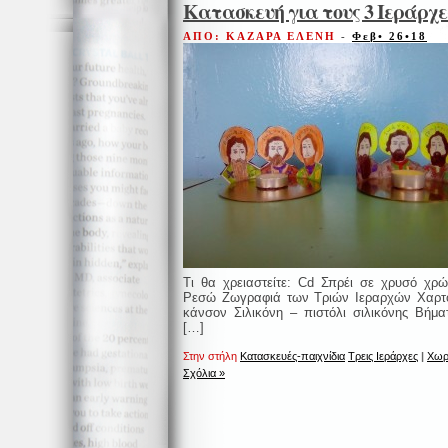
Κατασκευή για τους 3 Ιεράρχε
ΑΠΟ: ΚΑΖΑΡΑ ΕΛΕΝΗ
-
Φεβ• 26•18
Τι θα χρειαστείτε: Cd Σπρέι σε χρυσό χρ
Ρεσώ Ζωγραφιά των Τριών Ιεραρχών Χαρτ
κάνσον Σιλικόνη – πιστόλι σιλικόνης Βήμα
[…]
Στην στήλη
Κατασκευές-παιχνίδια
Τρεις Ιεράρχες
|
Χωρ
Σχόλια »