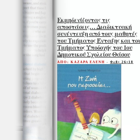
Εκμηδενίζοντας τις
αποστάσεις… Διαδικτυακή
συνέντευξη από τους μαθητές
του Τμήματος Ένταξης και το
Τμήματος Υποδοχής του 1ου
Δημοτικού Σχολείου Θάσου
ΑΠΟ: ΚΑΖΑΡΑ ΕΛΕΝΗ
-
Φεβ• 26•18