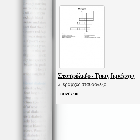
Σταυρόλεξο - Τρεις Ιεράρχες
3 Ιεραρχες σταυρολεξο
..συνέχεια