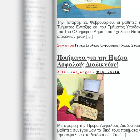
Την Τετάρτη, 21 Φεβρουαρίου, οι μαθητές 
Τμήματος Ένταξης και του Τμήματος Υποδο
του 1ου Ολοήμερου Δημοτικού Σχολείου Θάσ
επικοινώνησαν […]
Στην στήλη
Γενικά
Σχολικός Εκφοβισμός
|
Χωρίς Σχόλι
Ποιήματα για την Ημέρα
Ασφαλούς Διαδικτύου!
ΑΠΟ: kat_angel
-
Φεβ• 26•18
Με αφορμή την Ημέρα Ασφαλούς Διαδικτύου
μαθητές συνέγραψαν τα δικά τους ποιήματα 
την ασφάλεια στο διαδίκτυο! Στο […]