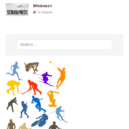
Μπάσκετ
1ο τεύχος