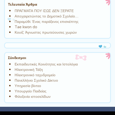
Τελευταία Άρθρα
ΠΡΑΓΜΑΤΑ ΠΟΥ ΙΣΩΣ ΔΕΝ ΞΕΡΑΤΕ
Αποχαιρετώντας το Δημοτικό Σχολείο…
Παραμύθι: Ένας παράξενος επισκέπτης
Tae kwon do
Κουίζ: Άγνωστες πρωτεύουσες χωρών
Σύνδεσμοι
Εκπαιδευτικές Κοινότητες και Ιστολόγια
Ηλεκτρονική Τάξη
Ηλεκτρονικό ταχυδρομείο
Πανελλήνιο Σχολικό Δίκτυο
Υπηρεσία βίντεο
Υπουργείο Παιδείας
Φιλοξενία ιστοσελίδων
schoolpress.sch.gr
| Theme Cute Frames by
Ying Zhang