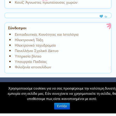
Κουίζ: Άγνωστες πρωτεύουσες χωρών
Σύνδεσμοι
Εκπαιδευτικές Κοινότητες και Ιστολόγια
Ηλεκτρονική Τάξη
Ηλεκτρονικό ταχυδρομείο
Πανελλήνιο Σχολικό Δίκτυο
Υπηρεσία βίντεο
Υπουργείο Παιδείας
Φιλοξενία ιστοσελίδων
schoolpress.sch.gr
| Theme Cute Frames by
Ying Zhang
Χρησιμοποιούμε cookies για να σας προσφέρουμε την καλύτερη δυνατή
Back to top
εμπειρία στη σελίδα μας. Εάν συνεχίσετε να χρησιμοποιείτε τη σελίδα, θ
υποθέσουμε πως είστε ικανοποιημένοι με αυτό.
Όροι Χρήσης schoolpress.sch.gr
|
Δήλωση
Εντάξει
προσβασιμότητας