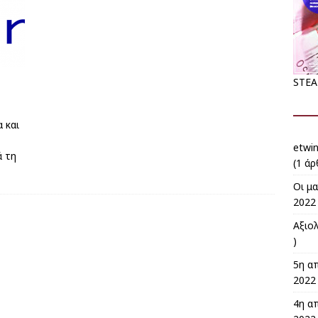
STEA
 και
etwi
ά τη
(1 άρ
Οι μ
2022 
Αξιο
)
5η α
2022 
4η α