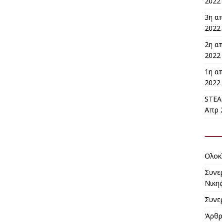
2022 
3η α
2022 
2η α
2022 
1η α
2022 
STEA
Απρ 
Ολοκ
Συνε
Νικη
Συνε
Άρθρ