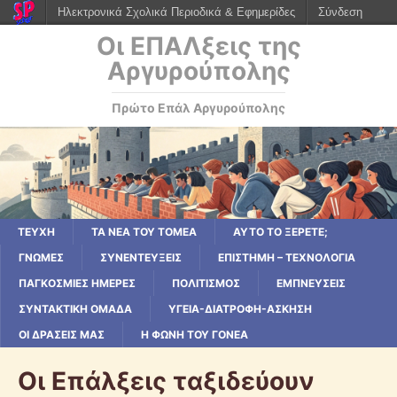
Ηλεκτρονικά Σχολικά Περιοδικά & Εφημερίδες
Σύνδεση
Οι ΕΠΑΛξεις της
Αργυρούπολης
Πρώτο Επάλ Αργυρούπολης
ΤΕΥΧΗ
ΤΑ ΝΕΑ ΤΟΥ ΤΟΜΕΑ
ΑΥΤΟ ΤΟ ΞΕΡΕΤΕ;
ΓΝΩΜΕΣ
ΣΥΝΕΝΤΕΥΞΕΙΣ
ΕΠΙΣΤΗΜΗ – ΤΕΧΝΟΛΟΓΙΑ
ΠΑΓΚΟΣΜΙΕΣ ΗΜΕΡΕΣ
ΠΟΛΙΤΙΣΜΟΣ
ΕΜΠΝΕΥΣΕΙΣ
ΣΥΝΤΑΚΤΙΚΗ ΟΜΑΔΑ
ΥΓΕΙΑ-ΔΙΑΤΡΟΦΗ-ΑΣΚΗΣΗ
ΟΙ ΔΡΑΣΕΙΣ ΜΑΣ
Η ΦΩΝΗ ΤΟΥ ΓΟΝΕΑ
Οι Επάλξεις ταξιδεύουν