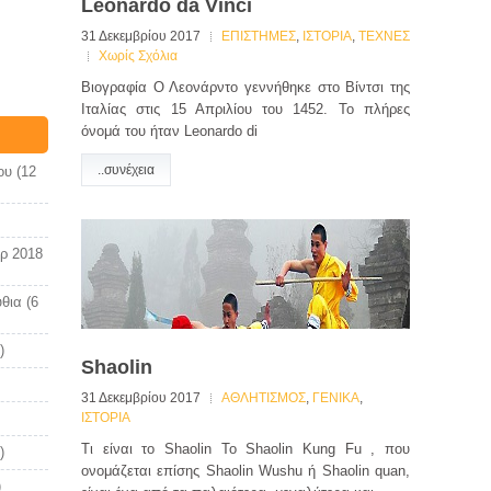
Leonardo da Vinci
31 Δεκεμβρίου 2017
ΕΠΙΣΤΗΜΕΣ
,
ΙΣΤΟΡΙΑ
,
ΤΕΧΝΕΣ
Χωρίς Σχόλια
Βιογραφία Ο Λεονάρντο γεννήθηκε στο Βίντσι της
Ιταλίας στις 15 Απριλίου του 1452. Το πλήρες
όνομά του ήταν Leonardo di
..συνέχεια
ου
(12
ρ 2018
θια
(6
)
Shaolin
31 Δεκεμβρίου 2017
ΑΘΛΗΤΙΣΜΟΣ
,
ΓΕΝΙΚΑ
,
ΙΣΤΟΡΙΑ
Τι είναι το Shaolin Το Shaolin Kung Fu , που
)
ονομάζεται επίσης Shaolin Wushu ή Shaolin quan,
)