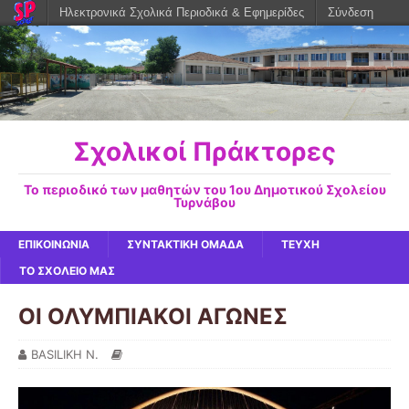
Ηλεκτρονικά Σχολικά Περιοδικά & Εφημερίδες
Σύνδεση
Σχολικοί Πράκτορες
Το περιοδικό των μαθητών του 1ου Δημοτικού Σχολείου
Τυρνάβου
ΕΠΙΚΟΙΝΩΝΙΑ
ΣΥΝΤΑΚΤΙΚΗ ΟΜΑΔΑ
ΤΕΥΧΗ
ΤΟ ΣΧΟΛΕΙΟ ΜΑΣ
ΟΙ ΟΛΥΜΠΙΑΚΟΙ ΑΓΩΝΕΣ
BASILIKH N.