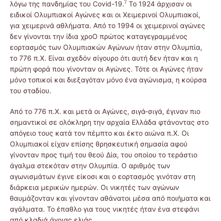
’/
λόγω της πανδημίας του Covid-19.
Το 1924 άρχισαν οι
ειδικοί Ολυμπιακοί Αγώνες και οι Χειμερινοί Ολυμπιακοί,
για χειμερινά αθλήματα. Από το 1994 οι χειμερινοί αγώνες
δεν γίνονται την ίδια χροΟ πρώτος καταγεγραμμένος
εορτασμός των Ολυμπιακών Αγώνων ήταν στην Ολυμπία,
το 776 π.Χ. Είναι σχεδόν σίγουρο ότι αυτή δεν ήταν και η
πρώτη φορά που γίνονταν οι Αγώνες. Τότε οι Αγώνες ήταν
μόνο τοπικοί και διεξαγόταν μόνο ένα αγώνισμα, η κούρσα
του σταδίου.
Από το 776 π.Χ. και μετά οι Αγώνες, σιγά-σιγά, έγιναν πιο
σημαντικοί σε ολόκληρη την αρχαία Ελλάδα φτάνοντας στο
απόγειο τους κατά τον πέμπτο και έκτο αιώνα π.Χ. Οι
Ολυμπιακοί είχαν επίσης θρησκευτική σημασία αφού
γίνονταν προς τιμή του θεού Δία, του οποίου το τεράστιο
άγαλμα στεκόταν στην Ολυμπία. Ο αριθμός των
αγωνισμάτων έγινε είκοσι και ο εορτασμός γινόταν στη
διάρκεια μερικών ημερών. Οι νικητές των αγώνων
θαυμάζονταν και γίνονταν αθάνατοι μέσα από ποιήματα και
αγάλματα. Το έπαθλο για τους νικητές ήταν ένα στεφάνι
από κλαδιά άγριας ελιάς.