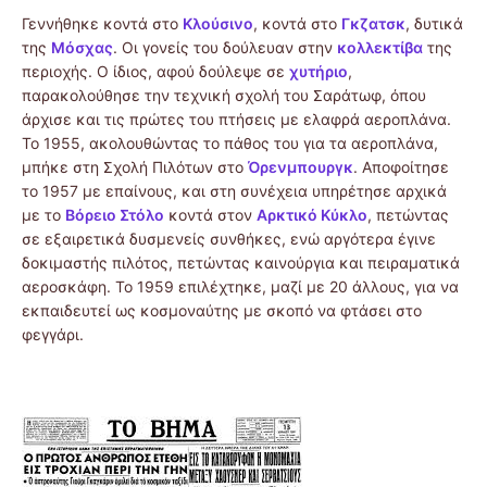
Γεννήθηκε κοντά στο
Κλούσινο
, κοντά στο
Γκζατσκ
, δυτικά
της
Μόσχας
. Οι γονείς του δούλευαν στην
κολλεκτίβα
της
περιοχής. Ο ίδιος, αφού δούλεψε σε
χυτήριο
,
παρακολούθησε την τεχνική σχολή του Σαράτωφ, όπου
άρχισε και τις πρώτες του πτήσεις με ελαφρά αεροπλάνα.
Το 1955, ακολουθώντας το πάθος του για τα αεροπλάνα,
μπήκε στη Σχολή Πιλότων στο
Όρενμπουργκ
. Αποφοίτησε
το 1957 με επαίνους, και στη συνέχεια υπηρέτησε αρχικά
με το
Βόρειο Στόλο
κοντά στον
Αρκτικό Κύκλο
, πετώντας
σε εξαιρετικά δυσμενείς συνθήκες, ενώ αργότερα έγινε
δοκιμαστής πιλότος, πετώντας καινούργια και πειραματικά
αεροσκάφη. Το 1959 επιλέχτηκε, μαζί με 20 άλλους, για να
εκπαιδευτεί ως κοσμοναύτης με σκοπό να φτάσει στο
φεγγάρι.