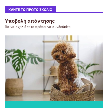
ΚΆΝΤΕ ΤΟ ΠΡΏΤΟ ΣΧΌΛΙΟ
Υποβολή απάντησης
Για να σχολιάσετε πρέπει να
συνδεθείτε
.
Το σκακι
Ναύπλιο
Οδηγίες για Κατασκήνωση
Το ηλιακό μας σύστημα