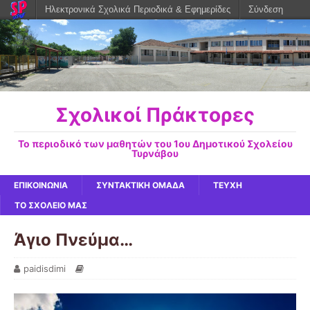
Ηλεκτρονικά Σχολικά Περιοδικά & Εφημερίδες
Σύνδεση
Σχολικοί Πράκτορες
Το περιοδικό των μαθητών του 1ου Δημοτικού Σχολείου
Τυρνάβου
ΕΠΙΚΟΙΝΩΝΙΑ
ΣΥΝΤΑΚΤΙΚΗ ΟΜΑΔΑ
ΤΕΥΧΗ
ΤΟ ΣΧΟΛΕΙΟ ΜΑΣ
Άγιο Πνεύμα…
paidisdimi