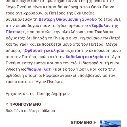
υποστήριξαν από τα πρωτοχριστιανικά ήδη χρόνια ότι το
`Αγιο Πνεύμα είναι κτίσμα-δημιούργημα του Θεού. Για να
τους αντικρούσουν, οι Πατέρες της Εκκλησίας
συνεκάλεσαν τη
Δεύτερη Οικουμενική Σύνοδο
το έτος 381,
στην οποία δογμάτισαν το όγδοο άρθρο του «
Συμβόλου της
Πίστεως
», που αποτελεί την ολοκλήρωση του Τριαδικού
Δόγματος: ότι δηλαδή το Πνεύμα είναι
«ομοούσιον τω Πατρί
και τω Υιώ»
και εκπορεύεται μόνο από τον Πατέρα: Μέχρι
σήμερα, η
Ορθόδοξη εκκλησία
δέχεται την εκπόρευση μόνο
από τον Πατέρα, ενώ κατά την
Καθολική εκκλησία
το `Αγιο
Πνεύμα εκπορεύεται και από τον Υιό. Η διαφορά αυτή είναι
γνωστή ως
filioque
(
λατ.
«και εκ του Υιού»), και κατά την
ορθόδοξη άποψη οι Ρωμαιοκαθολικοί υποβιβάζουν με τον
τρόπο αυτό το `Αγιον Πνεύμα.
Αρχισυντάκτης: Παιδής Δημήτρης
ΠΡΟΗΓΟΎΜΕΝΟ
Βολεϊ ένα ουδέτερο άθλημα
ΕΠΌΜΕΝΟ