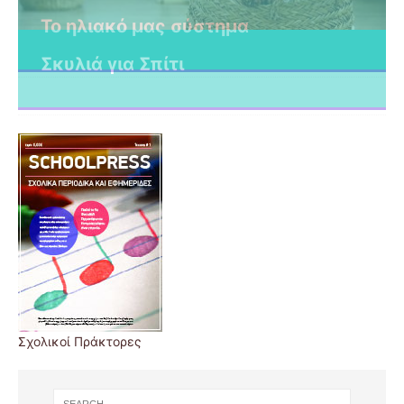
Το ηλιακό μας σύστημα
Σκυλιά για Σπίτι
Σχολικοί Πράκτορες