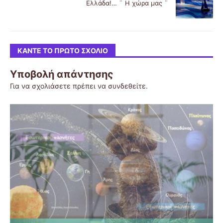
Ελλάδα!… ¨ Η χώρα μας ¨
ΚΆΝΤΕ ΤΟ ΠΡΏΤΟ ΣΧΌΛΙΟ
Υποβολή απάντησης
Για να σχολιάσετε πρέπει να
συνδεθείτε
.
Το σκακι
Ναύπλιο
Οδηγίες για Κατασκήνωση