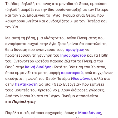
Τριάδας, δηλαδή του ενός και μοναδικού Θεού, ομοούσιο
(δηλαδή μοιράζεται την ίδια ουσία-ύπαρξη) με τον Πατέρα
και τον Υιό. Επομένως το `Αγιο Πνεύμα είναι Θεός, που
«συμπροσκυνείται και συνδοξάζεται» με τον Πατέρα και
τον Υιό.
Με αυτή τη βάση, μία
ιδιότητα
του Αγίου Πνεύματος που
αναφέρεται συχνά στην Αγία Γραφή είναι ότι αποτελεί τη
θεία δύναμη που ενέπνευσε τους
προφήτες
να
προφητεύσουν τη γέννηση του
Ιησού Χριστού
και τα Πάθη
του. Εντονότερα ωστόσο παρουσιάζεται το Πνεύμα του
Θεού στην
Καινή Διαθήκη
: Κατά τη Βάπτιση του Χριστού,
όπου εμφανίζεται με τη μορφή
περιστεριού
, ενώ συγχρόνως
ακούγεται η φωνή του Θεού-Πατέρα (
Θεοφάνια
), αλλά και
στην
Πεντηκοστή
ως μία «Θεία Ενέργεια» που εμπνέει
τους μαθητές του Χριστού να μιλούν διάφορες γλώσσες.
Από τον Ιησού Χριστό το `Αγιον Πνεύμα αποκαλείται
και
Παράκλητος
.
Παρόλα αυτά, κάποιοι αρχιερείς, όπως ο
Μακεδόνιος
,