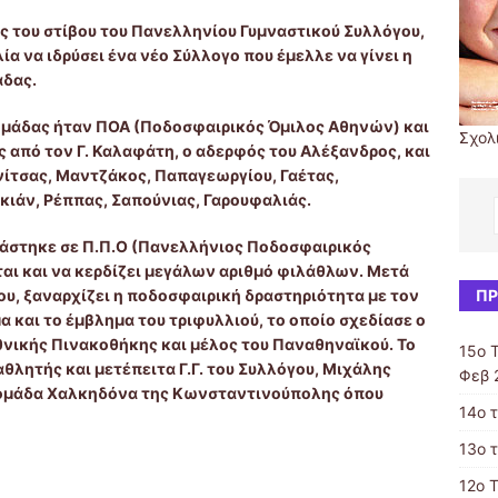
ς του στίβου του Πανελληνίου Γυμναστικού Συλλόγου,
 να ιδρύσει ένα νέο Σύλλογο που έμελλε να γίνει η
άδας.
 ομάδας ήταν ΠΟΑ (Ποδοσφαιρικός Όμιλος Αθηνών) και
Σχολ
 από τον Γ. Καλαφάτη, ο αδερφός του Αλέξανδρος, και
νίτσας, Μαντζάκος, Παπαγεωργίου, Γαέτας,
κιάν, Ρέππας, Σαπούνιας, Γαρουφαλιάς.
ομάστηκε σε Π.Π.Ο (Πανελλήνιος Ποδοσφαιρικός
ται και να κερδίζει μεγάλων αριθμό φιλάθλων. Μετά
υ, ξαναρχίζει η ποδοσφαιρική δραστηριότητα με τον
ΠΡ
α και το έμβλημα του τριφυλλιού, το οποίο σχεδίασε ο
θνικής Πινακοθήκης και μέλος του Παναθηναϊκού. Το
15ο 
θλητής και μετέπειτα Γ.Γ. του Συλλόγου, Μιχάλης
Φεβ 
 ομάδα Χαλκηδόνα της Κωνσταντινούπολης όπου
14ο 
13ο 
12ο 