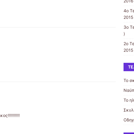
2016 
4ο Τ
2015 
3ο Τ
)
2ο Τ
2015 
ΤΕ
Το σ
Ναύπ
Το η
Σκυλι
!!!!!!!!!!
Οδηγ