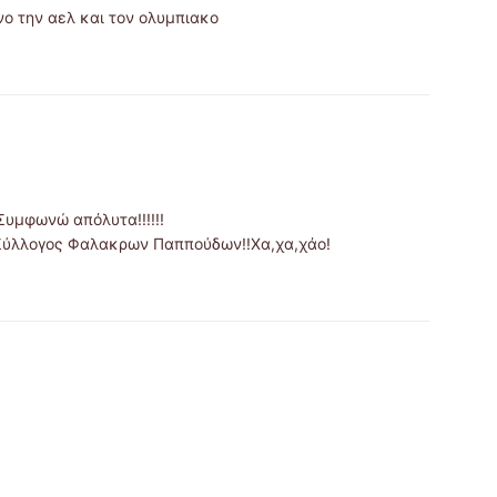
ο την αελ και τον ολυμπιακο
Συμφωνώ απόλυτα!!!!!!
 Σύλλογος Φαλακρων Παππούδων!!Χα,χα,χάο!