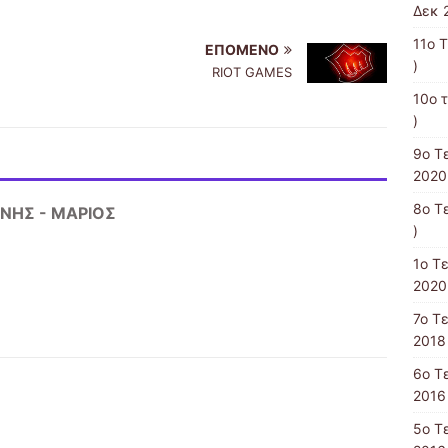
Δεκ 
11ο 
ΕΠΌΜΕΝΟ
)
RIOT GAMES
10o 
)
9ο Τ
2020
8ο Τ
ΝΗΣ - ΜΑΡΙΟΣ
)
1ο Τ
2020
7ο Τ
2018 
6ο Τ
2016 
5ο Τ