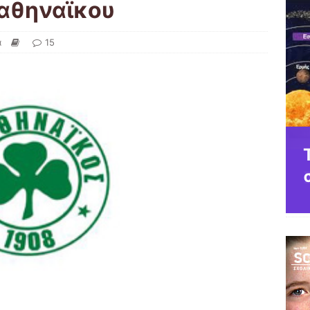
ναθηναϊκου
ά
15