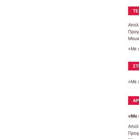
ΤΕ
Απολ
Προγ
Μουσ
«Με 
ΣΤ
«Με 
ΆΡ
«Με 
Απολ
Προγ