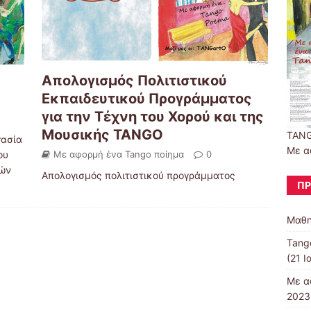
Απολογισμός Πολιτιστικού
Εκπαιδευτικού Προγράμματος
για την Τέχνη του Χορού και της
Μουσικής TANGO
TAN
ασία
Με α
ου
Με αφορμή ένα Tango ποίημα
0
κών
Απολογισμός πολιτιστικού προγράμματος
ΠΡ
Μαθη
Tango
(21 Ι
Με α
2023