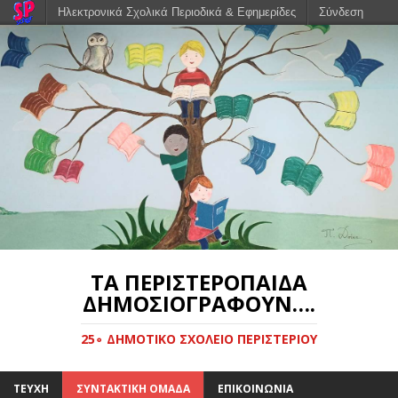
Ηλεκτρονικά Σχολικά Περιοδικά & Εφημερίδες
Σύνδεση
ΤΑ ΠΕΡΙΣΤΕΡΌΠΑΙΔΑ
ΔΗΜΟΣΙΟΓΡΑΦΟΎΝ….
25∘ ΔΗΜΟΤΙΚΟ ΣΧΟΛΕΙΟ ΠΕΡΙΣΤΕΡΙΟΥ
ΤΕΥΧΗ
ΣΥΝΤΑΚΤΙΚΗ ΟΜΑΔΑ
ΕΠΙΚΟΙΝΩΝΙΑ