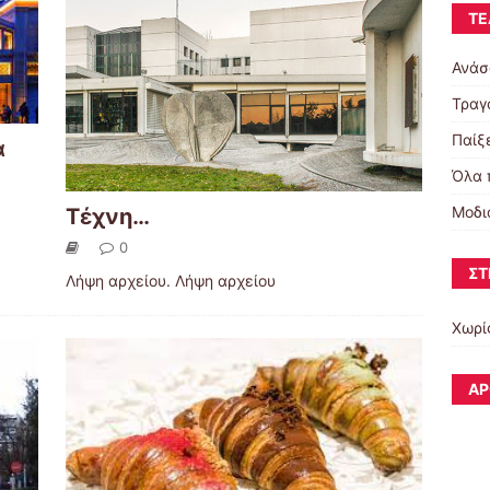
ΤΕ
Ανάσ
Τραγο
Παίξ
α
Όλα 
Μοδι
Τέχνη…
0
ΣΤ
Λήψη αρχείου. Λήψη αρχείου
Χωρί
ΆΡ