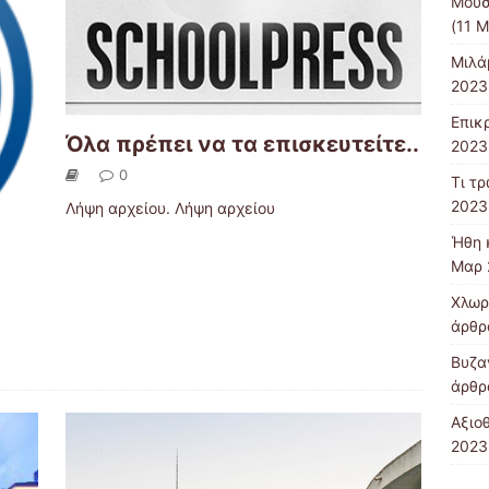
Μουσ
(11 Μ
Μιλάμ
2023
Επικ
Όλα πρέπει να τα επισκευτείτε..
2023
0
Τι τρ
2023
Λήψη αρχείου. Λήψη αρχείου
Ήθη 
Μαρ 
Χλωρ
άρθρ
Βυζα
άρθρ
Αξιο
2023