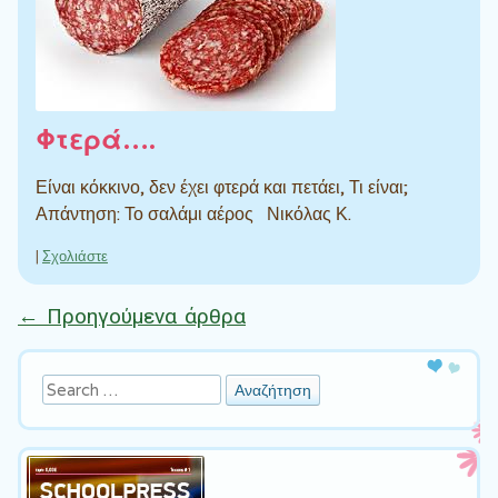
Φτερά….
Είναι κόκκινο, δεν έχει φτερά και πετάει, Τι είναι;
Απάντηση: Το σαλάμι αέρος Νικόλας Κ.
|
Σχολιάστε
←
Προηγούμενα άρθρα
Πλοήγηση άρθρων
Αναζήτηση