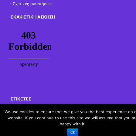
-
Σχετικές αναρτήσεις
ΣΚΑΚΙΣΤΙΚΉ ΆΣΚΗΣΗ
ΕΤΙΚΈΤΕΣ
We use cookies to ensure that we give you the best experience on 
website. If you continue to use this site we will assume that you ar
schoolpress.sch.gr
happy with it.
Ok
Όροι Χρήσης schoolpress.sch.gr
|
Δήλωση προσβασιμότητας