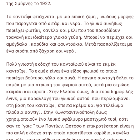
της Σμύρνης το 1922.
Το κανταΐφι φτιάχνεται με μια ειδική ζύμη , ινώδους μορφής
που παράγεται από σιτάρι και νερό . Το γλυκό συνήθως
περιέχει φιστίκι, κανέλα και μέλι που του προσδίδουν
τραγανή και ιδιαίτερα γλυκιά γεύση. Μπορεί να περιέχει και
αμύγδαλα , καρύδια και φουντούκια. Μετά πασπαλίζεται με
ένα σιρόπι από ζάχαρη και νερό .
Πολύ γνωστή εκδοχή του κανταϊφιού είναι το εκμέκ
κανταΐφι . Το εκμέκ είναι ένα είδος ψωμιού το οποίο
περιέχει βούτυρο, γάλα και αυγά. Η αρχική συνταγή θέλει το
εκμέκ με μια στρώση του ψωμιού αυτού, μετά μια στρώση
καϊμάκι και σιρόπι . Στην Ελλάδα όμως, ιδιαίτερα δημοφιλής
έγινε, μια παραλλαγή του γλυκού αυτού, που περιλαμβάνει
στη βάση του κανταΐφι , έπειτα κρέμα και για τελείωμα
πλούσια σαντιγί . Στην Κωνσταντινούπολη όμως
χρησιμοποιούν ένα λευκό υφάλμυρο μαστιχωτό τυρί, κάτι
σαν το “γαις “ των Ποντίων. Ωστόσο η επικρατέστερη είναι η
πιο απλή εκδοχή στην οποία προστίθεται καρύδια, κανέλα
και μέλι , που συνήθως συνοδεύεται με καφέ ή τσίπουρο ,