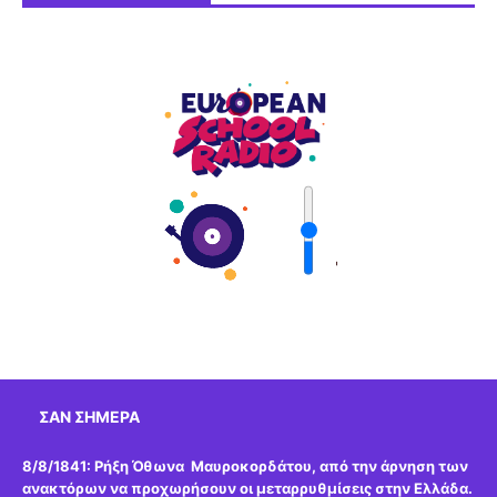
'
ΣΑΝ ΣΉΜΕΡΑ
8/8/1841:
Ρήξη Όθωνα  Μαυροκορδάτου, από την άρνηση των
ανακτόρων να προχωρήσουν οι μεταρρυθμίσεις στην Ελλάδα.