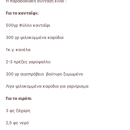
Η παραδοσιακή συνταγή είναι :
Για το κανταΐφι:
500γρ Φύλλο κανταΐφι
300 γρ ψιλοκομμένα καρύδια
1κ.γ. κανέλα
2-3 πρέζες γαρύφαλλο
300 γρ αιγοπρόβειο βούτυρο ζυμωμένο
Λίγα ψιλοκομμένα καρύδια για γαρνίρισμα
Για το σιρόπι
3 φς ζάχαρη
2,5 φς νερό