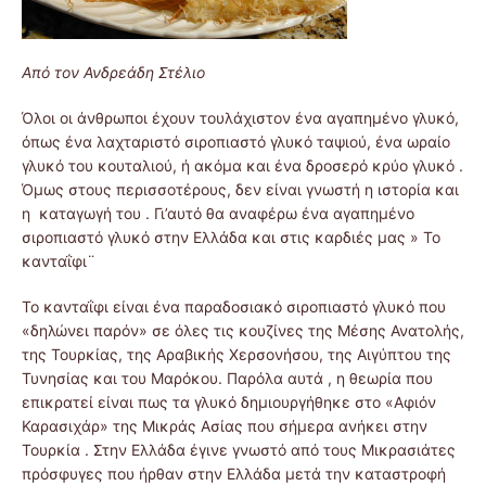
Από τον Ανδρεάδη Στέλιο
Όλοι οι άνθρωποι έχουν τουλάχιστον ένα αγαπημένο γλυκό,
όπως ένα λαχταριστό σιροπιαστό γλυκό ταψιού, ένα ωραίο
γλυκό του κουταλιού, ή ακόμα και ένα δροσερό κρύο γλυκό .
Όμως στους περισσοτέρους, δεν είναι γνωστή η ιστορία και
η καταγωγή του . Γι’αυτό θα αναφέρω ένα αγαπημένο
σιροπιαστό γλυκό στην Ελλάδα και στις καρδιές μας » Το
κανταΐφι¨
Το κανταΐφι είναι ένα παραδοσιακό σιροπιαστό γλυκό που
«δηλώνει παρόν» σε όλες τις κουζίνες της Μέσης Ανατολής,
της Τουρκίας, της Αραβικής Χερσονήσου, της Αιγύπτου της
Τυνησίας και του Μαρόκου. Παρόλα αυτά , η θεωρία που
επικρατεί είναι πως τα γλυκό δημιουργήθηκε στο «Αφιόν
Καρασιχάρ» της Μικράς Ασίας που σήμερα ανήκει στην
Τουρκία . Στην Ελλάδα έγινε γνωστό από τους Μικρασιάτες
πρόσφυγες που ήρθαν στην Ελλάδα μετά την καταστροφή