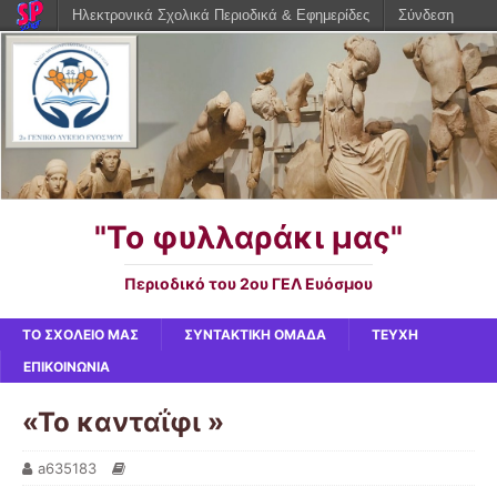
Ηλεκτρονικά Σχολικά Περιοδικά & Εφημερίδες
Σύνδεση
"Το φυλλαράκι μας"
Περιοδικό του 2ου ΓΕΛ Ευόσμου
ΤΟ ΣΧΟΛΕΙΟ ΜΑΣ
ΣΥΝΤΑΚΤΙΚΗ ΟΜΑΔΑ
ΤΕΥΧΗ
ΕΠΙΚΟΙΝΩΝΙΑ
«Το κανταΐφι »
a635183