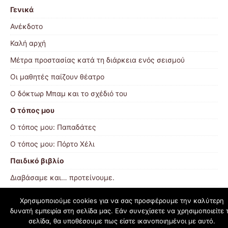
Γενικά
Ανέκδοτο
Καλή αρχή
Μέτρα προστασίας κατά τη διάρκεια ενός σεισμού
Οι μαθητές παίζουν θέατρο
O δόκτωρ Μπαμ και το σχέδιό του
Ο τόπος μου
Ο τόπος μου: Παπαδάτες
Ο τόπος μου: Πόρτο Χέλι
Παιδικό βιβλίο
Διαβάσαμε και… προτείνουμε.
Χρησιμοποιούμε cookies για να σας προσφέρουμε την καλύτερη
δυνατή εμπειρία στη σελίδα μας. Εάν συνεχίσετε να χρησιμοποιείτε 
schoolpress.sch.gr
σελίδα, θα υποθέσουμε πως είστε ικανοποιημένοι με αυτό.