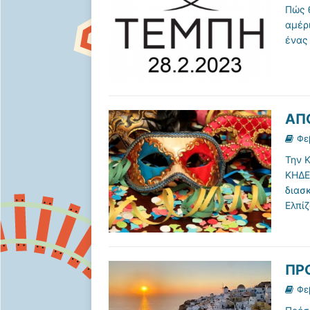
Πώς 
αμέρ
ένας
ΑΠ
Φε
Την 
ΚΗΔΕ
διασ
Ελπί
ΠΡ
Φε