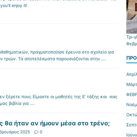
ou’ll enjoy it!
Τρι-
Φεβρ
 Μαθηματικών, πραγματοποίησε έρευνα στο σχολείο για
ΠΡΌ
ν τριών. Τα αποτελέσματα παρουσιάζονται στην
….
Απρί
Μάρτ
ΦΕΒΡ
εν ξέρετε ποιο; Είμαστε οι μαθητές της Ε’ τάξης και σας
μας βιβλία για
….
Νοέμ
Οκτώ
 θα ήταν αν ήμουν μέσα στο τρένο;
Σεπτ
βρουάριος 2025
0
Ιούν