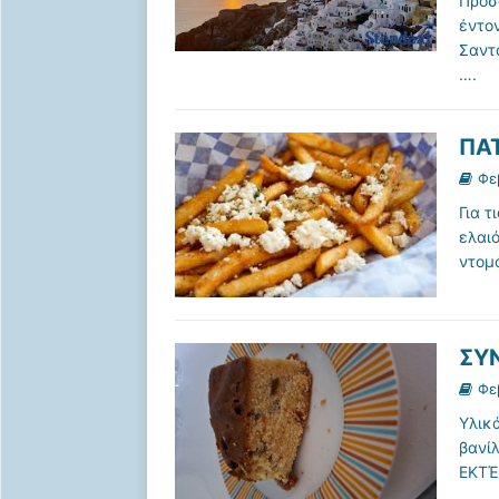
Πρόσφ
έντο
Σαντο
….
ΠΑ
Φε
Για τ
ελαιό
ντομ
ΣΥ
Φε
Υλικά
βανίλ
ΕΚΤΈ