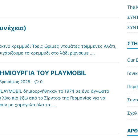
The M
ΣΥΝΤ
υνέχεια)
ΣΥΝΤ
ΣΤΉ
ινο κρεμμύδι Τρεις ώριμες ντομάτες τριμμένες Αλάτι,
Τσιγάριζουμε το κρεμμύδι στο λάδι ρίχνουμε
….
Our E
ΔΗΜΙΟΥΡΓΙΑ ΤΟΥ PLAYMOBIL
Γενι
βρουάριος 2025
0
Περι
LAYMOBIL δημιουργήθηκαν το 1974 σε ένα άγνωστο
 λίγο πιο έξω από το Ζίρντοφ της Γερμανίας για να
Συντ
ζουν με χαμόγελα όλα τα
….
Σχολ
ΆΡΘ