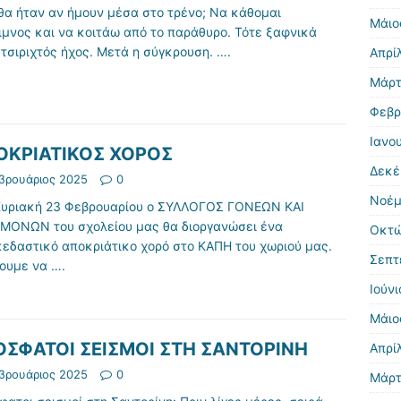
θα ήταν αν ήμουν μέσα στο τρένο; Να κάθομαι
Μάιο
ιμνος και να κοιτάω από το παράθυρο. Τότε ξαφνικά
 τσιριχτός ήχος. Μετά η σύγκρουση.
….
Απρί
Μάρτ
Φεβρ
Ιανο
ΟΚΡΙΑΤΙΚΟΣ ΧΟΡΟΣ
Δεκέ
βρουάριος 2025
0
Νοέμ
Κυριακή 23 Φεβρουαρίου ο ΣΥΛΛΟΓΟΣ ΓΟΝΕΩΝ ΚΑΙ
ΜΟΝΩΝ του σχολείου μας θα διοργανώσει ένα
Οκτώ
κεδαστικό αποκριάτικο χορό στο ΚΑΠΗ του χωριού μας.
Σεπτ
ζουμε να
….
Ιούν
Μάιο
ΟΣΦΑΤΟΙ ΣΕΙΣΜΟΙ ΣΤΗ ΣΑΝΤΟΡΙΝΗ
Απρί
βρουάριος 2025
0
Μάρτ