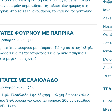
ατοι σεισμοί στη Σαντορίνη: Πριν λίγες μέρες, σειρά
Φεβρ
νων σεισμών σημειώθηκε τις τελευταίες ημέρες στη
Ιανο
ρίνη. Από τα τέλη Ιανουαρίου, το νησί και τα γειτονικά
Δεκέ
Νοέμ
ΤΑΤΕΣ ΦΟΥΡΝΟΥ ΜΕ ΠΑΠΡΙΚΑ
Οκτώ
βρουάριος 2025
0
Σεπτ
ις πατάτες φούρνου με πάπρικα: 1½ kg πατάτες 1/3 φλ.
Ιούν
λαδο 1 κ.σ. πελτέ ντομάτας 1 κ.σ. γλυκιά πάπρικα 1
άτα μεγάλη σε χοντρά
….
Μάιο
Απρί
1ο τ
ΝΤΑΓΕΣ ΜΕ ΕΛΑΙΟΛΑΔΟ
βρουάριος 2025
0
ΤΕΛ
 1 φλ. Ελαιόλαδο 1 φλ ζάχαρη 1 φλ χυμό πορτοκάλι 2
ιες 3 φλ αλεύρι για όλες τις χρήσεις 200 γρ σταφίδες
ΒΙΒΛ
ΛΕΣΗ Στο
….
ΕΡΕΥ