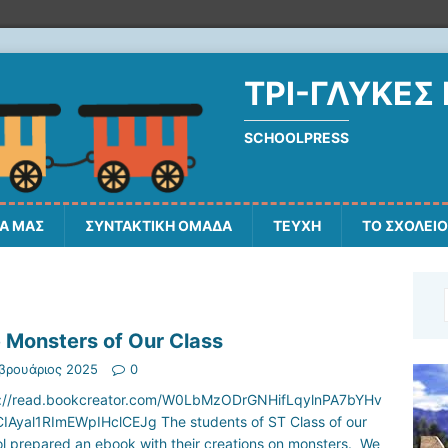
ΤΡΙ-ΓΛΥΚΈΣ
SCHOOLPRESS
ΔΑ ΜΑΣ
ΣΥΝΤΑΚΤΙΚΗ ΟΜΑΔΑ
ΤΕΥΧΗ
ΤΟ ΣΧΟΛΕΙ
 Monsters of Our Class
βρουάριος 2025
0
s://read.bookcreator.com/W0LbMzODrGNHifLqylnPA7bYHv
IAyal1RImEWpIHclCEJg The students of ST Class of our
l prepared an ebook with their creations on monsters. We