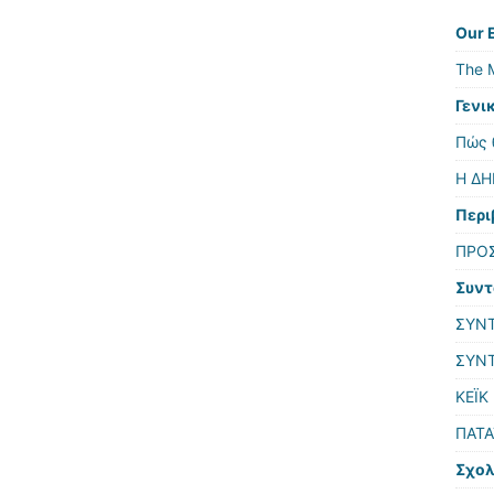
Our 
The M
Γενι
Πώς 
Η ΔΗ
Περι
ΠΡΟΣ
Συντ
ΣΥΝΤ
ΣΥΝΤ
ΚΕΪΚ
ΠΑΤΑ
Σχολ