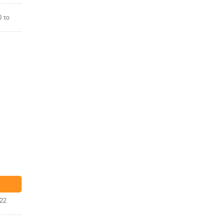
0 το
22