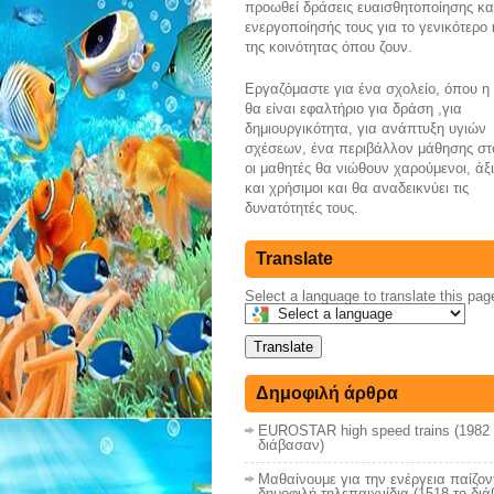
προωθεί δράσεις ευαισθητοποίησης κα
ενεργοποίησής τους για το γενικότερο
της κοινότητας όπου ζουν.
Εργαζόμαστε για ένα σχολείο, όπου 
θα είναι εφαλτήριο για δράση ,για
δημιουργικότητα, για ανάπτυξη υγιών
σχέσεων, ένα περιβάλλον μάθησης στ
οι μαθητές θα νιώθουν χαρούμενοι, άξ
και χρήσιμοι και θα αναδεικνύει τις
δυνατότητές τους.
Translate
Select a language to translate this pag
Translate
Δημοφιλή άρθρα
EUROSTAR high speed trains (1982 
διάβασαν)
Μαθαίνουμε για την ενέργεια παίζον
δημοφιλή τηλεπαιχνίδια (1518 το δι