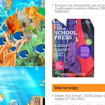
Συνέχιση της συνεργασίας μας με το
Γεωδυναμικό Ινστιτούτο Αθηνών (78
διάβασαν)
Μέσα '3ξω
Όλα τα τεύχη
Athens Eco School - OSOS project
(
άρθρα) (17 Οκτ 2018 )