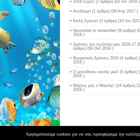
2018 ευχές!
(2 άρθρα) (02 Ιαν 2018 )
Ανοίξαμε!
(1 άρθρα) (09 Απρ 2017 )
Καλή Χρονιά!
(3 άρθρα) (10 Ιαν 2017
November to remember!
(8 άρθρα) (
2016 )
Δράσεις του σχολείου μας 2016-17
(
άρθρα) (06 Οκτ 2016 )
Βιωματικές Δράσεις 2016
(4 άρθρα) 
2016 )
Ο μοναδικός εαυτός μου!
(5 άρθρα) 
2016 )
Μάρτυς μας ο Μάρτης!
(14 άρθρα) (
2016 )
Χρησιμοποιούμε cookies για να σας προσφέρουμε την καλύτερη