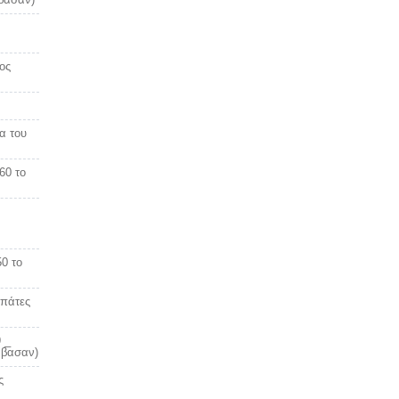
ος
α του
960 το
0 το
απάτες
 _
άβασαν)
ς