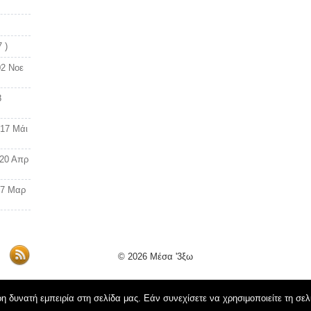
 )
02 Νοε
8
(17 Μάι
(20 Απρ
17 Μαρ
© 2026
Μέσα '3ξω
 δυνατή εμπειρία στη σελίδα μας. Εάν συνεχίσετε να χρησιμοποιείτε τη σελ
Όροι Χρήσης schoolpress.sch.gr
|
Δήλωση προσβασιμότητας