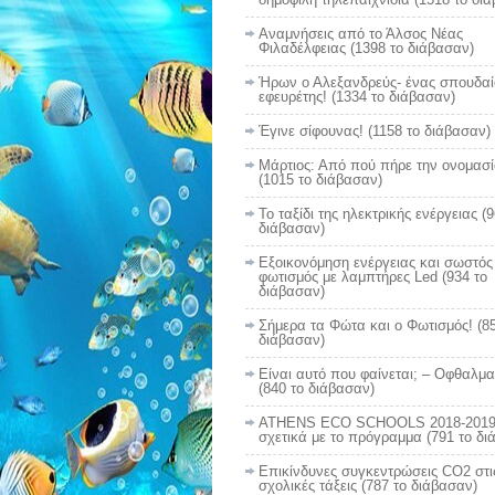
Αναμνήσεις από το Άλσος Νέας
Φιλαδέλφειας (1398 το διάβασαν)
Ήρων ο Αλεξανδρεύς- ένας σπουδαί
εφευρέτης! (1334 το διάβασαν)
Έγινε σίφουνας! (1158 το διάβασαν)
Μάρτιος: Από πού πήρε την ονομασί
(1015 το διάβασαν)
Το ταξίδι της ηλεκτρικής ενέργειας (
διάβασαν)
Εξοικονόμηση ενέργειας και σωστός
φωτισμός με λαμπτήρες Led (934 το
διάβασαν)
Σήμερα τα Φώτα και ο Φωτισμός! (85
διάβασαν)
Είναι αυτό που φαίνεται; – Οφθαλμ
(840 το διάβασαν)
ATHENS ECO SCHOOLS 2018-2019
σχετικά με το πρόγραμμα (791 το δι
Επικίνδυνες συγκεντρώσεις CO2 στι
σχολικές τάξεις (787 το διάβασαν)