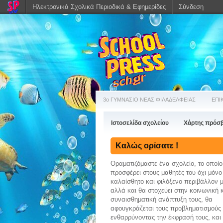
Ηλεκτρονικά Σχολικά Περιοδικά & Εφημερίδες
Σύνδεση
3ο ΓΥΜΝΑΣΙΟ ΝΕΑΣ ΦΙΛΑΔΕΛΦΕΙΑΣ
ΕΠΙ
Ιστοσελίδα σχολείου
Χάρτης πρόσ
Καλώς ορίσατε !
Οραματιζόμαστε ένα σχολείο, το οποίο
προσφέρει στους μαθητές του όχι μόνο
καλαίσθητο και φιλόξενο περιβάλλον 
αλλά και θα στοχεύει στην κοινωνική 
συναισθηματική ανάπτυξη τους, θα
αφουγκράζεται τους προβληματισμούς 
ενθαρρύνoντας την έκφρασή τους, και