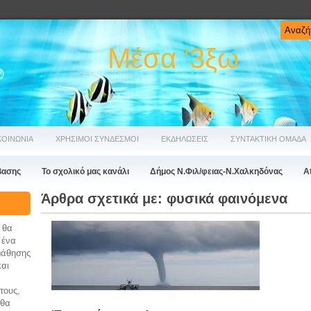
Μέσα '3ξω
ΚΟΙΝΩΝΙΑ
ΧΡΗΣΙΜΟΙ ΣΥΝΔΕΣΜΟΙ
ΕΚΔΗΛΩΣΕΙΣ
ΣΥΝΤΑΚΤΙΚΗ ΟΜΑΔΑ
βασης
Το σχολικό μας κανάλι
Δήμος Ν.Φιλ/φειας-Ν.Χαλκηδόνας
A
Άρθρα σχετικά με:
φυσικά φαινόμενα
 θα
 ένα
μάθησης
και
τους,
 θα