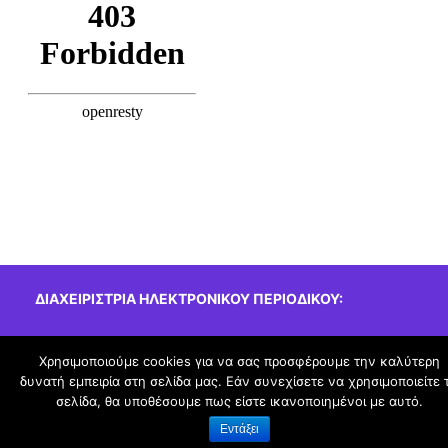
ΔΙΑΧΕΙΡΊΣΤΡΙΑ ΗΛΕΚΤΡΟΝΙΚΟΎ ΠΕΡΙΟΔΙΚΟΎ:
Σόρκου Ευτυχία, εκπ/κός Πληροφορικής
Χρησιμοποιούμε cookies για να σας προσφέρουμε την καλύτερη
δυνατή εμπειρία στη σελίδα μας. Εάν συνεχίσετε να χρησιμοποιείτε 
schoolpress.sch.gr
σελίδα, θα υποθέσουμε πως είστε ικανοποιημένοι με αυτό.
Εντάξει
Όροι Χρήσης schoolpress.sch.gr
|
Δήλωση προσβασιμότητας