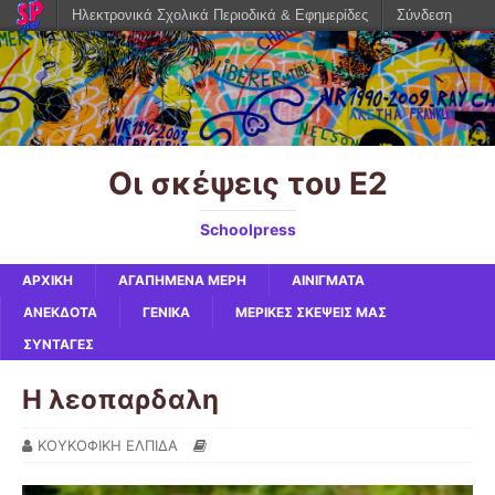
Ηλεκτρονικά Σχολικά Περιοδικά & Εφημερίδες
Σύνδεση
Οι σκέψεις του Ε2
Schoolpress
ΑΡΧΙΚΉ
ΑΓΑΠΗΜΈΝΑ ΜΈΡΗ
ΑΙΝΊΓΜΑΤΑ
ΑΝΈΚΔΟΤΑ
ΓΕΝΙΚΆ
ΜΕΡΙΚΈΣ ΣΚΈΨΕΙΣ ΜΑΣ
ΣΥΝΤΑΓΈΣ
H λεοπαρδαλη
ΚΟΥΚΟΦΙΚΗ ΕΛΠΙΔΑ