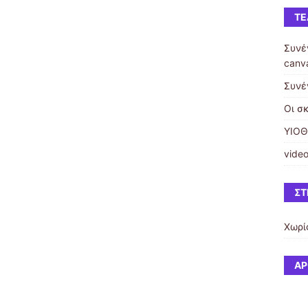
ΤΕ
Συνέ
canv
Συνέ
Οι σ
ΥΙΟΘ
video
ΣΤ
Χωρί
ΆΡ