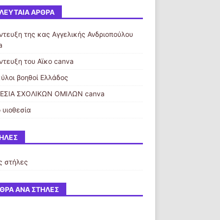
ΛΕΥΤΑΊΑ ΆΡΘΡΑ
ντευξη της κας Αγγελικής Ανδριοπούλου
a
ντευξη του Αϊκο canva
κύλοι βοηθοί Ελλάδος
ΕΣΙΑ ΣΧΟΛΙΚΩΝ ΟΜΙΛΩΝ canva
 υιοθεσία
ΉΛΕΣ
ς στήλες
ΘΡΑ ΑΝΆ ΣΤΉΛΕΣ