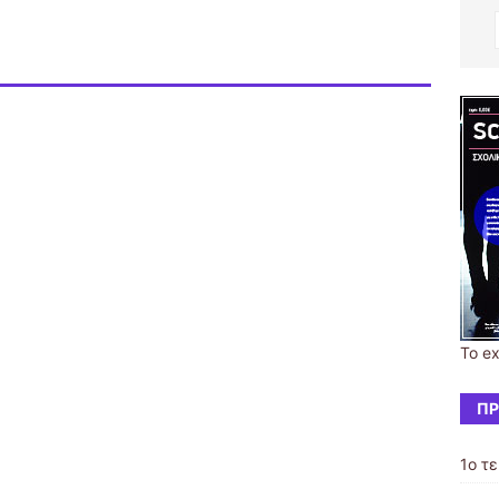
Το ex
ΠΡ
1ο τ