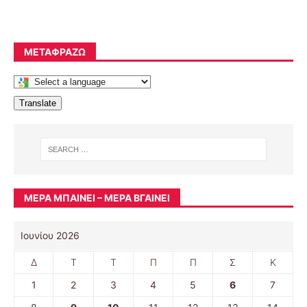
ΜΕΤΑΦΡΆΖΩ
Translate
ΜΈΡΑ ΜΠΑΊΝΕΙ – ΜΈΡΑ ΒΓΑΊΝΕΙ
Ιουνίου 2026
Δ
Τ
Τ
Π
Π
Σ
Κ
1
2
3
4
5
6
7