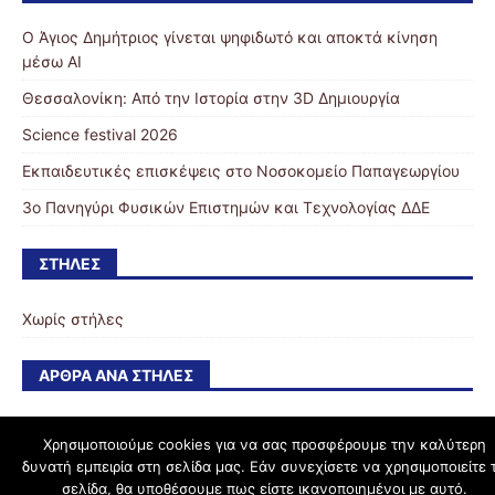
Ο Άγιος Δημήτριος γίνεται ψηφιδωτό και αποκτά κίνηση
μέσω ΑΙ
Θεσσαλονίκη: Από την Ιστορία στην 3D Δημιουργία
Science festival 2026
Εκπαιδευτικές επισκέψεις στο Νοσοκομείο Παπαγεωργίου
3ο Πανηγύρι Φυσικών Επιστημών και Τεχνολογίας ΔΔΕ
ΣΤΉΛΕΣ
Χωρίς στήλες
ΆΡΘΡΑ ΑΝΆ ΣΤΉΛΕΣ
Χρησιμοποιούμε cookies για να σας προσφέρουμε την καλύτερη
δυνατή εμπειρία στη σελίδα μας. Εάν συνεχίσετε να χρησιμοποιείτε 
schoolpress.sch.gr
σελίδα, θα υποθέσουμε πως είστε ικανοποιημένοι με αυτό.