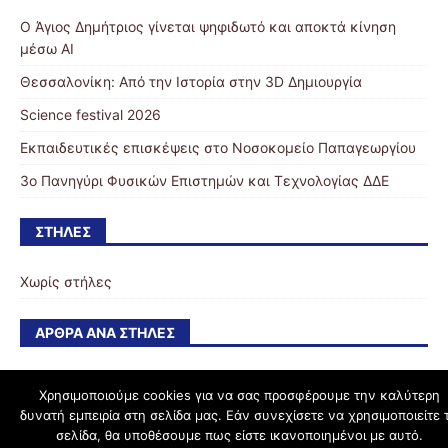
Ο Άγιος Δημήτριος γίνεται ψηφιδωτό και αποκτά κίνηση
μέσω ΑΙ
Θεσσαλονίκη: Από την Ιστορία στην 3D Δημιουργία
Science festival 2026
Εκπαιδευτικές επισκέψεις στο Νοσοκομείο Παπαγεωργίου
3ο Πανηγύρι Φυσικών Επιστημών και Τεχνολογίας ΔΔΕ
ΣΤΉΛΕΣ
Χωρίς στήλες
ΆΡΘΡΑ ΑΝΆ ΣΤΉΛΕΣ
Χρησιμοποιούμε cookies για να σας προσφέρουμε την καλύτερη
δυνατή εμπειρία στη σελίδα μας. Εάν συνεχίσετε να χρησιμοποιείτε 
schoolpress.sch.gr
σελίδα, θα υποθέσουμε πως είστε ικανοποιημένοι με αυτό.